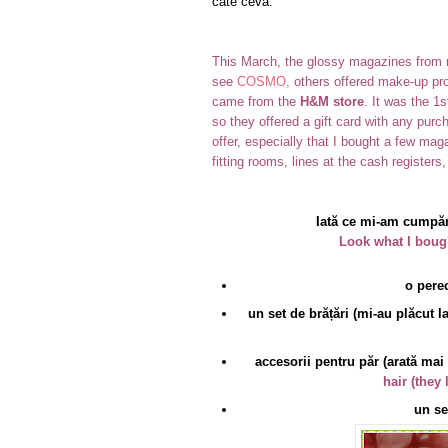
câte ceva.
This March, the glossy magazines from m
see
COSMO,
others offered make-up pro
came from the
H&M store
. It was the 1
so they offered a gift card with any pur
offer, especially that I bought a few ma
fitting rooms, lines at the cash register
Iată ce mi-am cumpăra
Look what I bought
o perec
un set de brățări (mi-au plăcut l
accesorii pentru păr (arată mai
hair (they 
un se