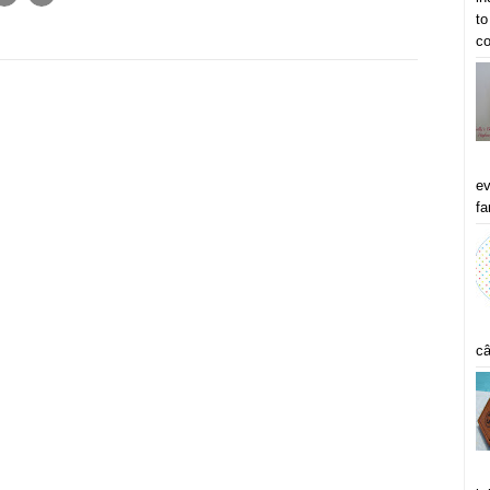
to
co
ev
fa
câ