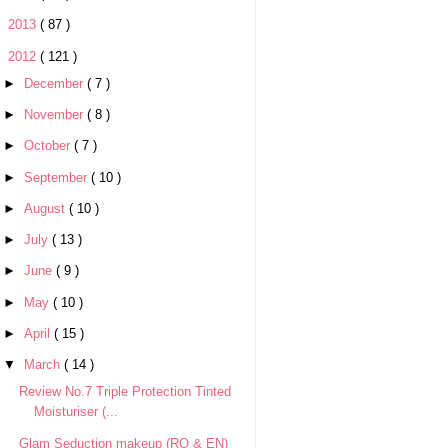
►
2013
( 87 )
▼
2012
( 121 )
►
December
( 7 )
►
November
( 8 )
►
October
( 7 )
►
September
( 10 )
►
August
( 10 )
►
July
( 13 )
►
June
( 9 )
►
May
( 10 )
►
April
( 15 )
▼
March
( 14 )
Review No.7 Triple Protection Tinted
Moisturiser (...
Glam Seduction makeup (RO & EN)