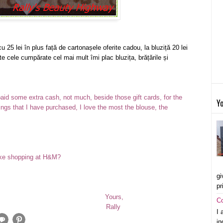
25 lei în plus față de cartonașele oferite cadou, la bluziță 20 lei
oate cele cumpărate cel mai mult îmi plac bluzița, brățările și
paid some extra cash, not much, beside those gift cards, for the
Yo
ings that I have purchased, I love the most the blouse, the
like shopping at H&M?
gi
pr
stră,
Yours,
C
lly
Rally
I 
in