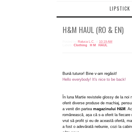
LIPSTICK
H&M HAUL (RO & EN)
Posted by
Raluca L.C.
at
10:19 AM
Labels:
Clothing
,
H M
,
HAUL
Bună tuturor! Bine v-am regăsit!
Hello everybody! It's nice to be back!
În luna Martie revistele glossy de la noi
oferit diverse produse de machiaj, pensul
a venit din partea
magazinului H&M
. A
românească, așa că s-a oferit la fiecare 
vrut să profit și eu de această ofertă, 
a fost o adevărată nebunie, cozi la cabin