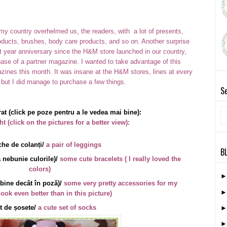
y country overhelmed us, the readers, with a lot of presents,
ducts, brushes, body care products, and so on. Another surprise
st year anniversary since the H&M store launched in our country,
chase of a partner magazine. I wanted to take advantage of this
gazines this month. It was insane at the H&M stores, lines at every
s, but I did manage to purchase a few things.
Se
t (click pe poze pentru a le vedea mai bine):
 (click on the pictures for a better view):
he de colanți/
a pair of leggings
B
a nebunie culorile)/
some cute bracelets ( I really loved the
colors)
 bine decât în poză)/
some very pretty accessories for my
look even better than in this picture)
t de șosete/
a cute set of socks