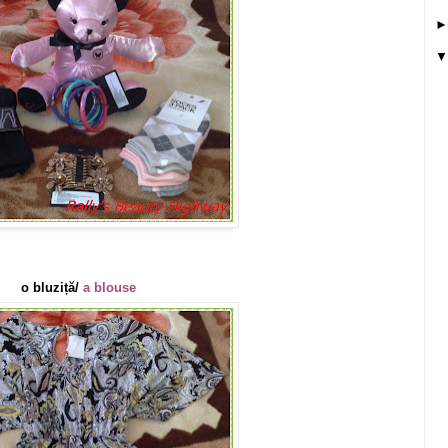
o bluziță/
a blouse