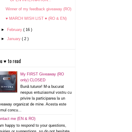
Winner of my feedback giveaway (RO)
♥ MARCH WISH LIST ♥ (RO & EN)
►
February
( 16 )
►
January
( 2 )
u ♥ to read
My FIRST Giveaway (RO
only) CLOSED
Bună tuturor! M-a bucurat
nespus entuziasmul vostru cu
privire la participarea la un
veaway organizat de mine. Acesta este
imul concu...
ontact me (EN & RO)
am happy to respond to your questions,
quiries or suggestions, so do not hesitate