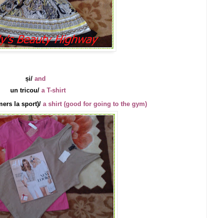
și/
and
un tricou/
a T-shirt
ers la sport)/
a shirt (good for going to the gym)