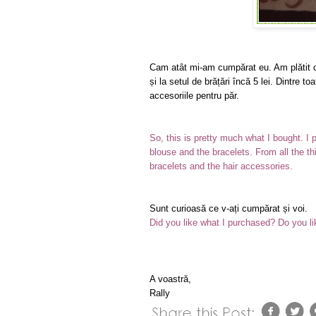
Cam atât mi-am cumpărat eu. Am plătit cu 
și la setul de brățări încă 5 lei. Dintre t
accesoriile pentru păr.
So, this is pretty much what I bought. I 
blouse and the bracelets. From all the th
bracelets and the hair accessories.
Sunt curioasă ce v-ați cumpărat și voi.
Did you like what I purchased? Do you 
A voa
Ra