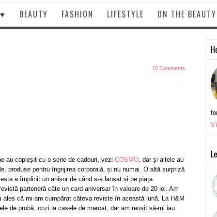
 ♥
BEAUTY
FASHION
LIFESTYLE
ON THE BEAUT
He
15 Comments
fo
V
Le
 ne-au copleșit cu o serie de cadouri, vezi
COSMO
,
dar și altele au
e, produse pentru îngrijirea corporală, și nu numai. O altă surpriză
cesta a împlinit un anișor de când s-a lansat și pe piața
revistă parteneră câte un card aniversar în valoare de 20 lei. Am
mai ales că mi-am cumpărat câteva reviste în această lună. La H&M
ele de probă, cozi la casele de marcat, dar am reușit să-mi iau