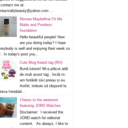
 contact me at:
ntactrallybeauty@yahoo.com ...
Review Maybelline Fit Me
Matte and Poreless
foundation
Hello beautiful people! How
are you doing today? I hope
erybody is well and enjoying their week so
r.. In today's post you...
Cute Blog Award tag (RO)
Bună tuturor! Mi-a plăcut atât
de mult acest tag , încât m-
am hotărât să-l preiau și eu.
Astfel, trebuie să răspund la
teva întrebări...
Cheers to the weekend
featuring JORD Watches
Disclaimer: I received the
JORD watch for editorial
content. As always, I like to