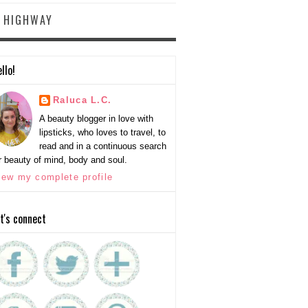
Y HIGHWAY
llo!
Raluca L.C.
A beauty blogger in love with
lipsticks, who loves to travel, to
read and in a continuous search
r beauty of mind, body and soul.
iew my complete profile
t's connect