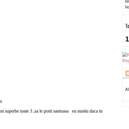
br
ho
To
1
Al