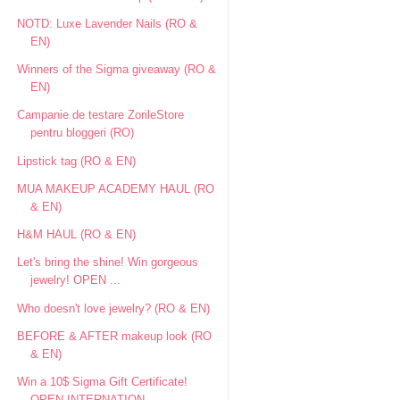
NOTD: Luxe Lavender Nails (RO &
EN)
Winners of the Sigma giveaway (RO &
EN)
Campanie de testare ZorileStore
pentru bloggeri (RO)
Lipstick tag (RO & EN)
MUA MAKEUP ACADEMY HAUL (RO
& EN)
H&M HAUL (RO & EN)
Let's bring the shine! Win gorgeous
jewelry! OPEN ...
Who doesn't love jewelry? (RO & EN)
BEFORE & AFTER makeup look (RO
& EN)
Win a 10$ Sigma Gift Certificate!
OPEN INTERNATION...