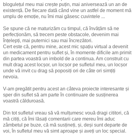
blogulețul meu mai crește puțin, mai aniversează un an de
existență. De fiecare dată când vine un astfel de moment mă
umplu de emoție, nu îmi mai găsesc cuvintele ...
Se spune că ne maturizăm cu timpul, că învățăm să ne
perfecționăm, să trecem peste obstacole, devenim mai
înțelepți, mai puternici sau mai încrezători.
Cert este că, pentru mine, acest mic spațiu virtual a devenit
un medicament pentru suflet și, în momente dificile am primit
din partea voastră un imbold de a continua. Am construit cu
mult drag acest locșor, un locșor pe sufletul meu, un locșor
unde vă invit cu drag să poposiți ori de câte ori simțiți
nevoia.
V-am pregătit pentru acest an câteva proiecte interesante și
sper din suflet să am parte în continuare de susținerea
voastră călduroasă.
Din tot sufletul vreau să vă mulțumesc vouă dragi cititori, că
mă citiți, că îmi lăsați comentarii care mereu îmi aduc
zâmbetul pe buze, că mă susțineți, și, deși sunt departe de
voi, în sufletul meu vă simt aproape și aveți un loc special.