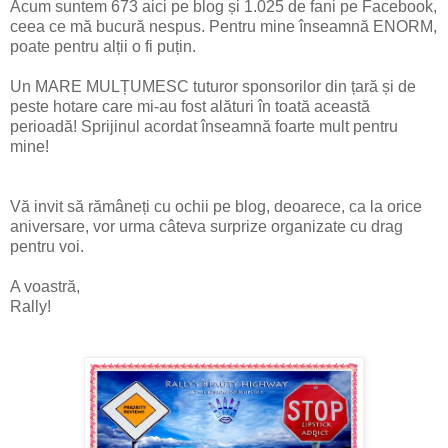
Acum suntem 673 aici pe blog și 1.025 de fani pe Facebook,
ceea ce mă bucură nespus. Pentru mine înseamnă ENORM,
poate pentru alții o fi puțin.
Un MARE MULȚUMESC tuturor sponsorilor din țară și de
peste hotare care mi-au fost alături în toată această
perioadă! Sprijinul acordat înseamnă foarte mult pentru
mine!
Vă invit să rămâneți cu ochii pe blog, deoarece, ca la orice
aniversare, vor urma câteva surprize organizate cu drag
pentru voi.
A voastră,
Rally!