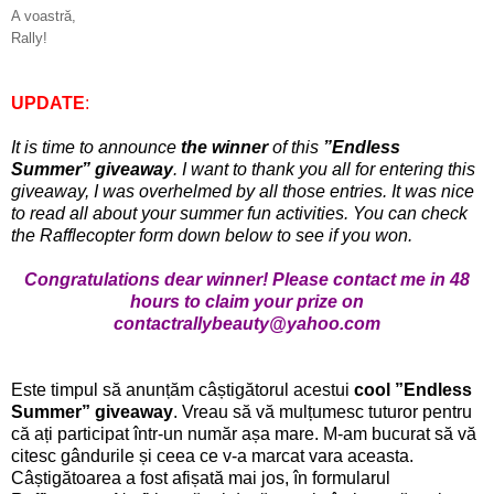
A voastră,
Rally!
UPDATE
:
It is time to announce
the winner
of this
”Endless
Summer” giveaway
. I want to thank you all for entering this
giveaway, I was overhelmed by all those entries. It was nice
to read all about your summer fun activities. You can check
the Rafflecopter form down below to see if you won.
Congratulations dear winner! Please contact me in 48
hours to claim your prize on
contactrallybeauty@yahoo.com
Este timpul să anunțăm câștigătorul acestui
cool
”Endless
Summer” giveaway
. Vreau să vă mulțumesc tuturor pentru
că ați participat într-un număr așa mare. M-am bucurat să vă
citesc gândurile și ceea ce v-a marcat vara aceasta.
Câștigătoarea a fost afișată mai jos, în formularul