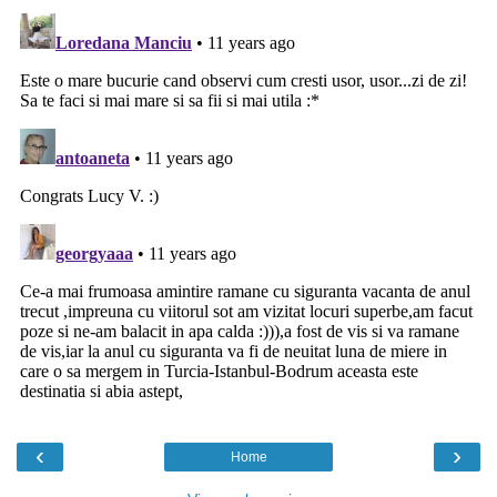
‹
›
Home