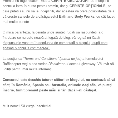
Premiul nu fuge nicăieri. Există
CERINȚE OBLIGATORII
de îndeplinit
pentru a intra în cursa pentru premiu, dar și
CERINȚE OPȚIONALE
, pe
care puteți sau nu să le îndepliniți, dar acestea vă oferă posibilitatea de a
vă crește șansele de a câștiga setul
Bath and Body Works
, cu cât faceți
mai multe puncte.
O mică paranteză, la cerința unde sunteți rugați să răspundeți la o
întrebare ce nu este neapărat legată de blog, vă rog să-mi lăsați
răspunsurile voastre în secțiunea de comentarii a blogului, după care
apăsați butonul
”I commented”.
La secțiunea
”Terms and Conditions” (partea de jos)
a formularului
Rafflecopter veți putea vedea
Disclaimer-ul
acestui giveaway. Vă invit să-
l citiți pentru mai multe informații!
Concursul este deschis tuturor cititorilor blogului, nu contează că vă
aflați în România, Spania sau Australia, oriunde v-ați afla, vă puteți
înscrie, trimit premiul peste mări și țări dacă l-ați câștigat.
Mult noroc! Să curgă înscrierile!