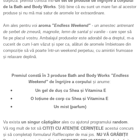
surpriza: premiul constă într-
un set de produse de îngrijire a corpului
de la Bath and Body Works
. Știți bine că eu sunt un mare fan al acestor
produse și nu mă mai satur de aromele lor extraordinare.
Am ales pentru voi
aroma
”Endless Weekend”
-
un
amestec
antrenant
de
șerbet
de zmeură,
magnolie
,
lemn de santal
și vanilie
- care sper să
fie pe placul vostru. Ambalajul produselor este adorabil de-a dreptul, m-a
cucerit de cum l-am văzut și sper ca, alături de aromele îmbietoare din
compoziție să vă poarte într-un weekend perpetuu, cu amintiri frumoase
și relaxare deplină.
Premiul constă în 3 produse
Bath and Body Works
”Endless
Weekend”
de îngrijire a corpului
și anume:
Un gel de duș cu Shea și Vitamina E
O loțiune de corp
cu Shea și Vitamina E
Un mist (parfum)
Va exista
un singur câștigător
ales cu ajutorul programului
random
.
Vă rog mult de tot să
CITIȚI CU ATENȚIE CERINȚELE
acestui concurs
și să completați
formularul Rafflecopter
de mai jos.
NU VĂ GRĂBIȚI!