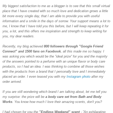
My biggest satisfaction to me as a blogger is to see that this small virtual
place that I have created with so much love and dedication grows a little
bit more every single day, that I am able to provide you with useful
information and a smile in the days of sorrow. Your support means a lot to
me, I know that I have told you this before, but I will keep repeating it for
you, a lot, and this offers me inspiration and strength to keep writing for
you, my dear readers.
Recently, my blog achieved
800 followers through
”Google Friend
Connect” and 1500 fans on Facebook
,
all this made me so happy. I
was asking you which would be the ”ideal prize” for you and the majority
of the answers pointed to a perfume with an unique flavor or body care
products, so I had an idea. I was thinking to combine all those wishes
with the products from a brand that I personally love and I immediately
placed an order. I even teased you with my
Instagram photo
after my
order arrived.
If you are still wondering which brand I am talking about, let me tell you
my surprise: the prize will be
a body care set from
Bath and Body
Works
.
You know how much I love their amazing scents, don't you?
I had chosen for you the
”Endless Weekend” scent
- ”An exhilarating