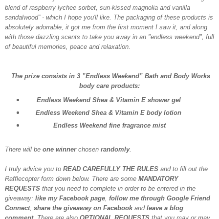
blend of raspberry lychee sorbet, sun-kissed magnolia and vanilla
sandalwood” - which I hope you'll like. The packaging of these products is
absolutely adorrable, it got me from the first moment I saw it, and along
with those dazzling scents to take you away in an "endless weekend", full
of beautiful memories, peace and relaxation.
The prize consists in 3
”Endless Weekend”
Bath and Body Works
body care products:
Endless Weekend Shea & Vitamin E shower gel
Endless Weekend Shea & Vitamin E body lotion
Endless Weekend fine fragrance mist
There will be
one winner
chosen
randomly
.
I truly advice you to
READ CAREFULLY THE RULES
and to fill out the
Rafflecopter form down below. There are some
MANDATORY
REQUESTS
that you need to complete in order to be entered in the
giveaway:
like my Facebook page
,
follow me through Google Friend
Connect
,
share the giveaway on Facebook
and
leave a blog
comment
. There are also
OPTIONAL REQUESTS
that you may or may