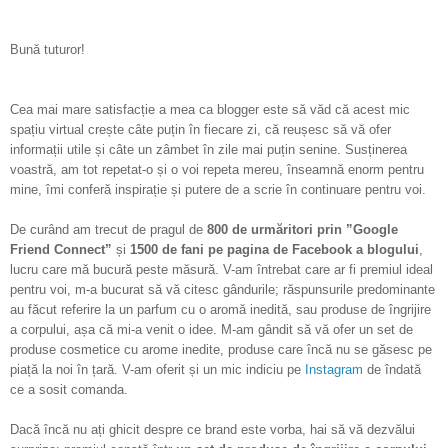
Bună tuturor!
Cea mai mare satisfacție a mea ca blogger este să văd că acest mic
spațiu virtual crește câte puțin în fiecare zi, că reușesc să vă ofer
informații utile și câte un zâmbet în zile mai puțin senine. Susținerea
voastră, am tot repetat-o și o voi repeta mereu, înseamnă enorm pentru
mine, îmi conferă inspirație și putere de a scrie în continuare pentru voi.
De curând am trecut de pragul de
800 de urmăritori prin ”Google
Friend Connect”
și
1500 de fani pe pagina de Facebook a blogului
,
lucru care mă bucură peste măsură. V-am întrebat care ar fi premiul ideal
pentru voi, m-a bucurat să vă citesc gândurile; răspunsurile predominante
au făcut referire la un parfum cu o aromă inedită, sau produse de îngrijire
a corpului, așa că mi-a venit o idee. M-am gândit să vă ofer un set de
produse cosmetice cu arome inedite, produse care încă nu se găsesc pe
piață la noi în țară. V-am oferit și un mic indiciu pe
Instagram
de îndată
ce a sosit comanda.
Dacă încă nu ați ghicit despre ce brand este vorba, hai să vă dezvălui