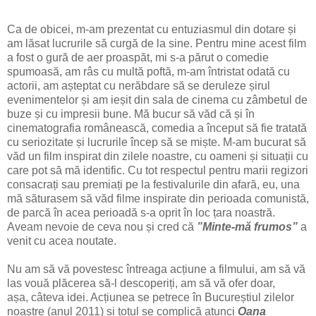
Ca de obicei, m-am prezentat cu entuziasmul din dotare și
am lăsat lucrurile să curgă de la sine. Pentru mine acest film
a fost o gură de aer proaspăt, mi s-a părut o comedie
spumoasă, am râs cu multă poftă, m-am întristat odată cu
actorii, am așteptat cu nerăbdare să se deruleze șirul
evenimentelor și am ieșit din sala de cinema cu zâmbetul de
buze și cu impresii bune. Mă bucur să văd că și în
cinematografia românească, comedia a început să fie tratată
cu seriozitate și lucrurile încep să se miște. M-am bucurat să
văd un film inspirat din zilele noastre, cu oameni și situații cu
care pot să mă identific. Cu tot respectul pentru marii regizori
consacrați sau premiați pe la festivalurile din afară, eu, una
mă săturasem să văd filme inspirate din perioada comunistă,
de parcă în acea perioadă s-a oprit în loc țara noastră.
Aveam nevoie de ceva nou și cred că
”Minte-mă frumos”
a
venit cu acea noutate.
Nu am să vă povestesc întreaga acțiune a filmului, am să vă
las vouă plăcerea să-l descoperiți, am să vă ofer doar,
așa, câteva idei. Acțiunea se petrece în Bucureștiul zilelor
noastre (anul 2011) și totul se complică atunci
Oana