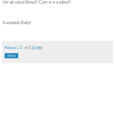
Voi ați văzut filmul? Cum vi s-a părut?
A voastră Rally!
Raluca L.C.
at
7:20 AM
Share