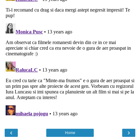
‹
›
Home