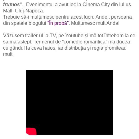
frumos”.
Evenimentul a avut loc la Cinema City din Iulius
Mall, Cluj-Napoca.
Trebuie să-i mulțumesc pentru acest lucru Andei, persoana
din spatele blogului
”În probă”
. Mulțumesc mult Anda!
Văzusem trailer-ul la TV, pe Youtube și mă tot întrebam la ce
să mă aștept. Termenul de ”comedie romantică” mă ducea
cu gândul la ceva haios, iar distribuția și regia promiteau
mult.