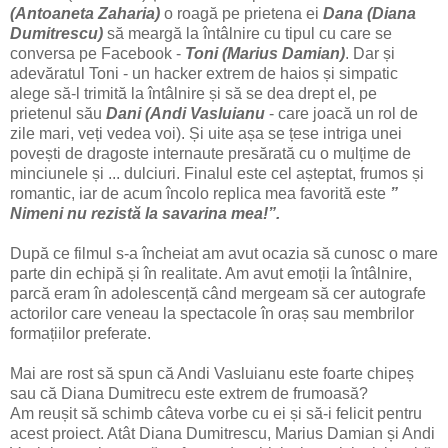
(Antoaneta Zaharia)
o roagă pe prietena ei
Dana (Diana
Dumitrescu)
să meargă la întâlnire cu tipul cu care se
conversa pe Facebook -
Toni (Marius Damian)
. Dar și
adevăratul Toni - un hacker extrem de haios și simpatic
alege să-l trimită la întâlnire și să se dea drept el, pe
prietenul său
Dani (Andi Vasluianu
- care joacă un rol de
zile mari, veți vedea voi). Și uite așa se țese intriga unei
povești de dragoste internaute presărată cu o mulțime de
minciunele și ... dulciuri. Finalul este cel așteptat, frumos și
romantic, iar de acum încolo replica mea favorită este
”
Nimeni nu rezistă la savarina mea!”.
După ce filmul s-a încheiat am avut ocazia să cunosc o mare
parte din echipă și în realitate. Am avut emoții la întâlnire,
parcă eram în adolescență când mergeam să cer autografe
actorilor care veneau la spectacole în oraș sau membrilor
formațiilor preferate.
Mai are rost să spun că Andi Vasluianu este foarte chipeș
sau că Diana Dumitrecu este extrem de frumoasă?
Am reușit să schimb câteva vorbe cu ei și să-i felicit pentru
acest proiect. Atât Diana Dumitrescu, Marius Damian și Andi