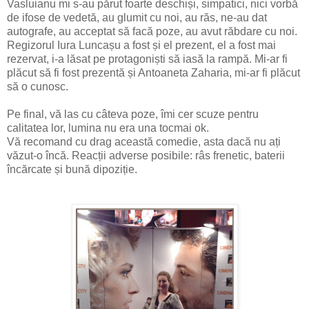
Vasluianu mi s-au părut foarte deschiși, simpatici, nici vorbă
de ifose de vedetă, au glumit cu noi, au răs, ne-au dat
autografe, au acceptat să facă poze, au avut răbdare cu noi.
Regizorul Iura Luncașu a fost și el prezent, el a fost mai
rezervat, i-a lăsat pe protagoniști să iasă la rampă. Mi-ar fi
plăcut să fi fost prezentă și Antoaneta Zaharia, mi-ar fi plăcut
să o cunosc.
Pe final, vă las cu câteva poze, îmi cer scuze pentru
calitatea lor, lumina nu era una tocmai ok.
Vă recomand cu drag această comedie, asta dacă nu ați
văzut-o încă. Reacții adverse posibile: râs frenetic, baterii
încărcate și bună dipoziție.