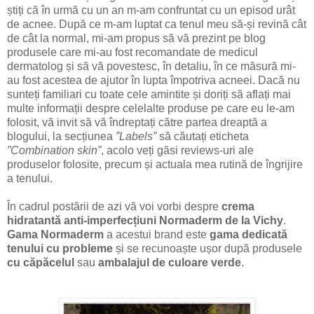
știți că în urmă cu un an m-am confruntat cu un episod urât
de acnee. După ce m-am luptat ca tenul meu să-și revină cât
de cât la normal, mi-am propus să vă prezint pe blog
produsele care mi-au fost recomandate de medicul
dermatolog și să vă povestesc, în detaliu, în ce măsură mi-
au fost acestea de ajutor în lupta împotriva acneei. Dacă nu
sunteți familiari cu toate cele amintite și doriți să aflați mai
multe informații despre celelalte produse pe care eu le-am
folosit, vă invit să vă îndreptați către partea dreaptă a
blogului, la secțiunea
”Labels”
să căutați eticheta
”Combination skin”
, acolo veți găsi reviews-uri ale
produselor folosite, precum și actuala mea rutină de îngrijire
a tenului.
În cadrul postării de azi vă voi vorbi despre
crema
hidratantă anti-imperfecțiuni Normaderm de la Vichy
.
Gama Normaderm
a acestui brand este
gama dedicată
tenului cu probleme
și se recunoaște ușor după produsele
cu căpăcelul
sau
ambalajul de culoare verde
.