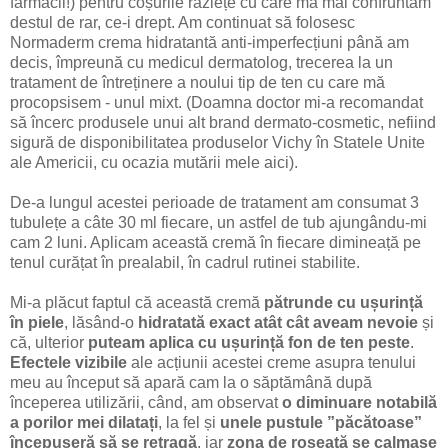
farmacii!) pentru coșurile răzlețe cu care mă mai confruntam
destul de rar, ce-i drept. Am continuat să folosesc
Normaderm crema hidratantă anti-imperfecțiuni până am
decis, împreună cu medicul dermatolog, trecerea la un
tratament de întreținere a noului tip de ten cu care mă
procopsisem - unul mixt. (Doamna doctor mi-a recomandat
să încerc produsele unui alt brand dermato-cosmetic, nefiind
sigură de disponibilitatea produselor Vichy în Statele Unite
ale Americii, cu ocazia mutării mele aici).
De-a lungul acestei perioade de tratament am consumat 3
tubulețe a câte 30 ml fiecare, un astfel de tub ajungându-mi
cam 2 luni. Aplicam această cremă în fiecare dimineață pe
tenul curățat în prealabil, în cadrul rutinei stabilite.
Mi-a plăcut faptul că această cremă
pătrunde cu ușurință
în piele
, lăsând-o
hidratată exact atât cât aveam nevoie
și
că, ulterior
puteam aplica cu ușurință fon de ten peste
.
Efectele vizibile
ale acțiunii acestei creme asupra tenului
meu au început să apară cam la o săptămână după
începerea utilizării, când, am observat
o diminuare notabilă
a porilor mei dilatați
, la fel și
unele pustule ”păcătoase”
începuseră să se retragă
, iar
zona de roșeață se calmase