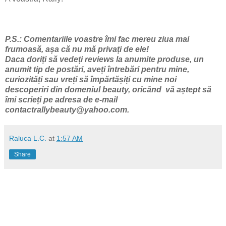
P.S.: Comentariile voastre îmi fac mereu ziua mai
frumoasă, așa că nu mă privați de ele!
Daca doriți să vedeți reviews la anumite produse, un
anumit tip de postări, aveți întrebări pentru mine,
curiozități sau vreți să împărtășiți cu mine noi
descoperiri din domeniul beauty, oricând vă aștept să
îmi scrieți pe adresa de e-mail
contactrallybeauty@yahoo.com.
Raluca L.C.
at
1:57 AM
Share