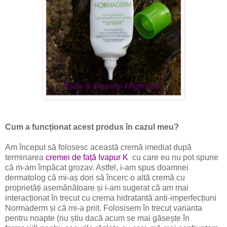
Cum a funcționat acest produs în cazul meu?
Am început să folosesc această cremă imediat după
terminarea
cremei de față Ivapur K
cu care eu nu pot spune
că m-am împăcat grozav. Astfel, i-am spus doamnei
dermatolog că mi-aș dori să încerc o altă cremă cu
proprietăți asemănătoare și i-am sugerat că am mai
interacționat în trecut cu crema hidratantă anti-imperfecțiuni
Normaderm și că mi-a priit. Folosisem în trecut varianta
pentru noapte (nu știu dacă acum se mai găsește în