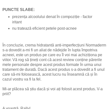
PUNCTE SLABE:
prezența alcoolului denat în compoziție - factor
iritant
nu tratează eficient petele post-acnee
În concluzie, crema hidratantă anti-imperfecțiuni Normaderm
s-a dovedit a-mi fi un aliat de nădejde în lupta împotriva
acneei, este un produs pe care eu îl voi mai achiziționa pe
viitor. Vă rog să țineți cont că acest review conține părerile
mele personale despre acest produs formate în urma unui
tratament de durată. Dacă acest produs s-a dovedit a fi unul
care să-mi folosească, acest lucru nu înseamnă că și în
cazul vostru va fi la fel.
Mi-ar plăcea să știu dacă și voi ați folosit acest produs. V-a
priit?
A voastră, Rally!