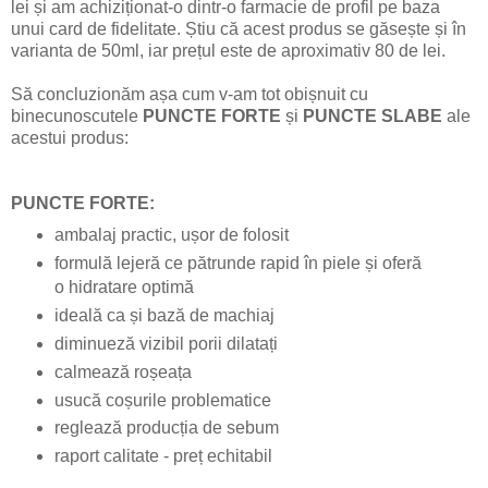
lei și am achiziționat-o dintr-o farmacie de profil pe baza
unui card de fidelitate. Știu că acest produs se găsește și în
varianta de 50ml, iar prețul este de aproximativ 80 de lei.
Să concluzionăm așa cum v-am tot obișnuit cu
binecunoscutele
PUNCTE FORTE
și
PUNCTE SLABE
ale
acestui produs:
PUNCTE FORTE:
ambalaj practic, ușor de folosit
formulă lejeră ce pătrunde rapid în piele și oferă
o hidratare optimă
ideală ca și bază de machiaj
diminueză vizibil porii dilatați
calmează roșeața
usucă coșurile problematice
reglează producția de sebum
raport calitate - preț echitabil