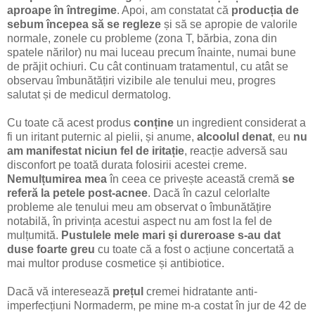
aproape în întregime
. Apoi, am constatat că
producția de
sebum începea să se regleze
și să se apropie de valorile
normale, zonele cu probleme (zona T, bărbia, zona din
spatele nărilor) nu mai luceau precum înainte, numai bune
de prăjit ochiuri. Cu cât continuam tratamentul, cu atât se
observau îmbunătățiri vizibile ale tenului meu, progres
salutat și de medicul dermatolog.
Cu toate că acest produs
conține
un ingredient considerat a
fi un iritant puternic al pielii, și anume,
alcoolul denat
, eu
nu
am manifestat niciun fel de iritație
, reacție adversă sau
disconfort pe toată durata folosirii acestei creme.
Nemulțumirea mea
în ceea ce privește această cremă
se
referă la petele post-acnee
. Dacă în cazul celorlalte
probleme ale tenului meu am observat o îmbunătățire
notabilă, în privința acestui aspect nu am fost la fel de
mulțumită.
Pustulele mele mari și dureroase
s-au dat
duse foarte greu
cu toate că a fost o acțiune concertată a
mai multor produse cosmetice și antibiotice.
Dacă
vă interesează
prețul
cremei hidratante anti-
imperfecțiuni Normaderm, pe mine m-a costat în jur de 42 de