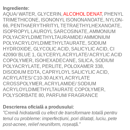
Ingrediente:
AQUA/ WATER, GLYCERIN,
ALCOHOL DENAT
, PHENYL
TRIMETHICONE, ISONONYL ISONONANOATE, NYLON-
66, PENTHAERYTHRITYL TETRAETHYLHEXANOATE,
ISOPROPYL LAUROYL SARCOSINATE, AMMONIUM
POLYACRYLDIMETHYLTAURAMIDE/ AMMONIUM
POLYACRYLOYLDIMETHYLTAURATE, SODIUM
HYDROXIDE, GLYCOLIC ACID, SALICYLIC ACID, CI
42090/ BLUE 1, GLYCERYL ACRYLATE/ ACRYLIC ACID
COPOLYMER, ISOHEXADECANE, SILICA, SODIUM
POLYACRYLATE, PERLITE, POLOXAMER 338,
DISODIUM EDTA, CAPRYLOYL SALICYLIC ACID,
ACRYLATES/ C10-30 ALKYL ACRYLATE
CROSSPOLYMER, ACRYLAMIDE/ SODIUM
ACRYLOYLDIMETHYLTAURATE COPOLYMER,
POLYSORBATE 80, PARFUM/ FRAGRANCE
Descrierea oficială a produsului:
”Cremă hidratantă cu efect de transformare totală pentru
tenul cu probleme: imperfecțiuni, pori dilatați, luciu, pete
post-acnee, relief neuniform, roșeață.”