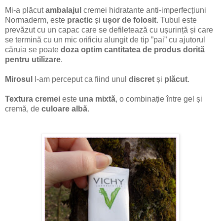
Mi-a plăcut
ambalajul
cremei hidratante anti-imperfecțiuni
Normaderm, este
practic
și
ușor de folosit
. Tubul este
prevăzut cu un capac care se defiletează cu ușurință și care
se termină cu un mic orificiu alungit de tip ”pai” cu ajutorul
căruia se poate
doza optim cantitatea de produs dorită
pentru utilizare
.
Mirosul
l-am perceput ca fiind unul
discret
și
plăcut
.
Textura cremei
este
una mixtă
, o combinație între gel și
cremă, de
culoare albă
.