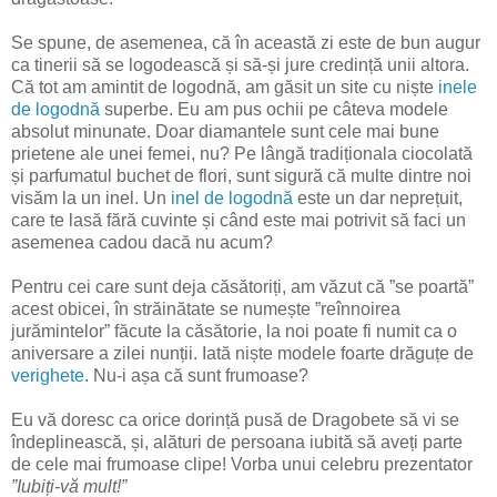
Se spune, de asemenea, că în această zi este de bun augur
ca tinerii să se logodească și să-și jure credință unii altora.
Că tot am amintit de logodnă, am găsit un site cu niște
inele
de logodnă
superbe. Eu am pus ochii pe câteva modele
absolut minunate. Doar diamantele sunt cele mai bune
prietene ale unei femei, nu? Pe lângă tradiționala ciocolată
și parfumatul buchet de flori, sunt sigură că multe dintre noi
visăm la un inel. Un
inel de logodnă
este un dar neprețuit,
care te lasă fără cuvinte și când este mai potrivit să faci un
asemenea cadou dacă nu acum?
Pentru cei care sunt deja căsătoriți, am văzut că ”se poartă”
acest obicei, în străinătate se numește ”reînnoirea
jurămintelor” făcute la căsătorie, la noi poate fi numit ca o
aniversare a zilei nunții. Iată niște modele foarte drăguțe de
verighete.
Nu-i așa că sunt frumoase?
Eu vă doresc ca orice dorință pusă de Dragobete să vi se
îndeplinească, și, alături de persoana iubită să aveți parte
de cele mai frumoase clipe! Vorba unui celebru prezentator
”Iubiți-vă mult!”