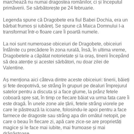
marchează nu numai dragostea românilor, ci și începutul
primăverii. Se sărbătorește pe 24 februarie.
Legenda spune că Dragobete era fiul Babei Dochia, era un
bărbat frumos și iubăreț. Se spune că Maica Domnului l-a
transformat într-o floare care îi poartă numele.
La noi sunt numeroase obiceiuri de Dragobete, obiceiuri
întâlnite cu precădere în zona rurală, însă, în ultima vreme,
Dragobetele a căpătat notorietate și la oraș, tinerii începând
să dea atenție și acestei sărbători, nu doar zilei de
Valentine.
Aș menționa aici câteva dintre aceste obiceiuri: tinerii, băieți
și fete deopotrivă, se strâng în grupuri pe dealuri împrejurul
satelor pentru a discuta și a face glume, la prânz fetele
coboară spre sat, în timp ce fiecare băiat va urma fata care îi
este dragă. În unele zone ale țării, fetele strâng viorele pe
care le păstrează la icoane, folosindu-le apoi pentru a face
farmece de dragoste sau strâng apa din omătul netopit, pe
care o beau în fiecare zi, apă care zice-se are proprietăți
magice și le face mai iubite, mai frumoase și mai
drăgăstoase.