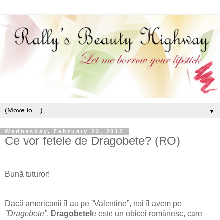
▼
Wednesday, February 22, 2012
Ce vor fetele de Dragobete? (RO)
Bună tuturor!
Dacă americanii îl au pe ”Valentine”, noi îl avem pe
”Dragobete”
.
Dragobetel
e este un obicei românesc, care