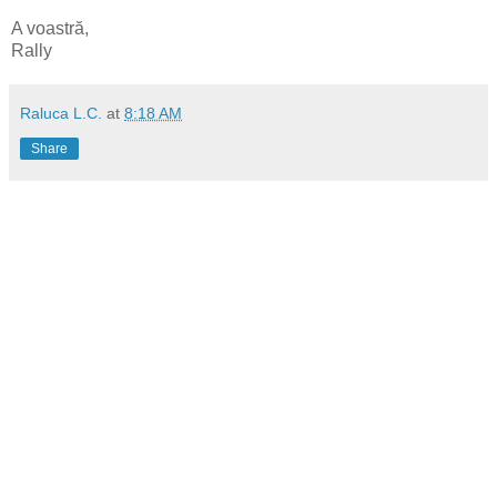
A voastră,
Rally
Raluca L.C.
at
8:18 AM
Share