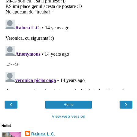
‹
›
Home
View web version
Hello!
Raluca L.C.