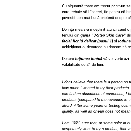
Cu siguranță toate am trecut printr-un s
care trebuie să-l încerci, fie pentru că br
povestit cea mai bună prietenă despre câ
Dorința mea s-a îndeplinit atunci când o 
tenului din
gama ”3-Step Skin Care”
din
facial lichid delicat (pasul 1)
și
loțiune
achiziționat-o, deoarece nu doream să re
Despre
loțiunea tonică
vă voi vorbi azi.
valabilitate de 24 de luni.
I don't believe that there is a person on 
how
much
I wanted
to try
their products.
can find an
abundance
of cosmetics, I 
products
(compared to
the revenues
in 
afford. After some years of testing c
osme
quality
, as well as
cheap
does not mean
I am 100% sure that, at some point in ou
desperately want to try
a product, that
y