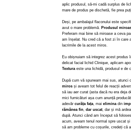
aplic produsul, să-mi cadă surplus de lic
mare de produs pe dischetă, fie prea puț
Deși, pe ambalajul flaconului este specif
avut o mare problemă.
Produsul miroase
Preferam mai bine să miroase a ceva parf
am înșelat. Nu cred că a fost zi în care 
lacrimile de la acest miros.
Eu obișnuiam să integrez acest produs înt
delicat facial lichid Clinique, aplicam apo
Textura
este una lichidă, produsul e de
După cum vă spuneam mai sus, atunci c
miros
și aveam tot felul de reacții adver
să iau aer curat (asta dacă nu era deja 
mici furnicături așa cum anunță producăt
adevăr
curăța fața
, mai
elimina
din
impu
rămânea fin
,
dar uscat
, dar și mă arde
după. Atunci când am început să folos
acum, aveam tenul normal spre uscat și 
să am probleme cu coșurile, credeți că a