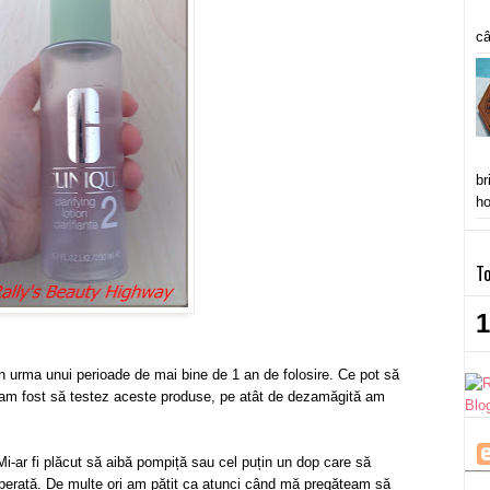
câ
br
ho
To
1
în urma unui perioade de mai bine de 1 an de folosire. Ce pot să
 am fost să testez aceste produse, pe atât de dezamăgită am
i-ar fi plăcut să aibă pompiță sau cel puțin un dop care să
iberată. De multe ori am pățit ca atunci când mă pregăteam să