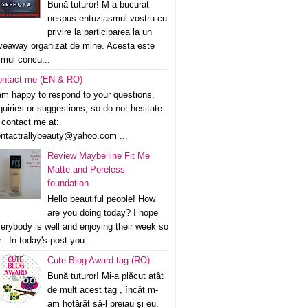
Bună tuturor! M-a bucurat
nespus entuziasmul vostru cu
privire la participarea la un
veaway organizat de mine. Acesta este
imul concu...
ontact me (EN & RO)
am happy to respond to your questions,
quiries or suggestions, so do not hesitate
 contact me at:
ntactrallybeauty@yahoo.com ...
Review Maybelline Fit Me
Matte and Poreless
foundation
Hello beautiful people! How
are you doing today? I hope
erybody is well and enjoying their week so
r.. In today's post you...
Cute Blog Award tag (RO)
Bună tuturor! Mi-a plăcut atât
de mult acest tag , încât m-
am hotărât să-l preiau și eu.