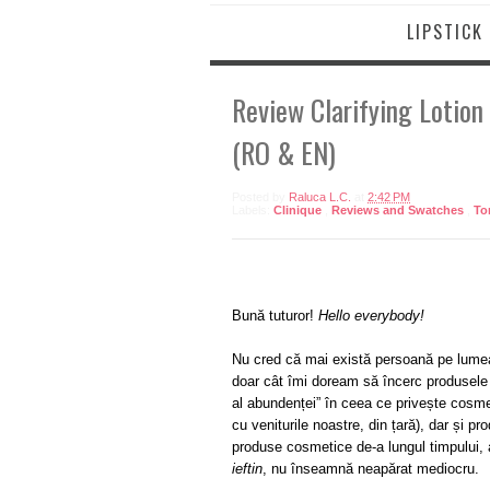
LIPSTICK
Review Clarifying Lotion
(RO & EN)
Posted by
Raluca L.C.
at
2:42 PM
Labels:
Clinique
,
Reviews and Swatches
,
To
Bună tuturor!
Hello everybody!
Nu cred că mai există persoană pe lumea
doar cât îmi doream să încerc produsele 
al abundenței” în ceea ce privește cosm
cu veniturile noastre, din țară), dar și p
produse cosmetice de-a lungul timpului,
ieftin
, nu înseamnă neapărat mediocru.