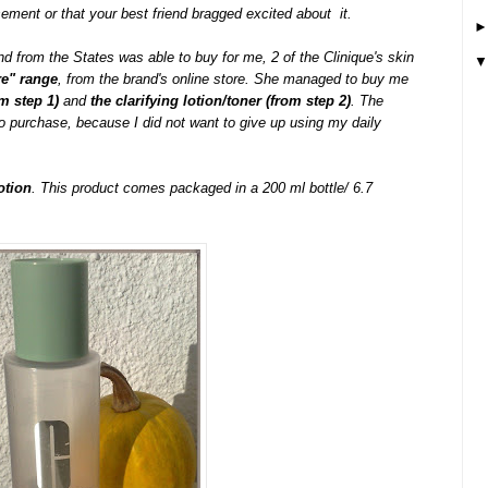
sement
or
that
your
best friend
bragged excited
about
it
.
end
from the States
was able to
buy
for me,
2 of the Clinique's
skin
re
" range
, from
the brand's
online store
. She managed to buy me
om
step 1)
and
the clarifying lotion/
toner
(from
step 2)
. The
o purchase,
because
I did not want
to give up using my daily
lotion
.
This product comes
packaged in a
200 ml
bottle/ 6.7