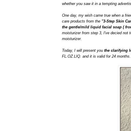
whether
you
saw it in a tempting
adverti
One day, m
y wish
came true
when a
fri
care
products from the
"3-
Step
Skin Ca
the
gentle/mild liquid
facial
soap
( fr
moisturizer
f
rom step 3, I've decied
not
t
moisturizer.
Today, I will present you
the clarifying 
FL.OZ.LIQ.
and
it is valid for
24 months.