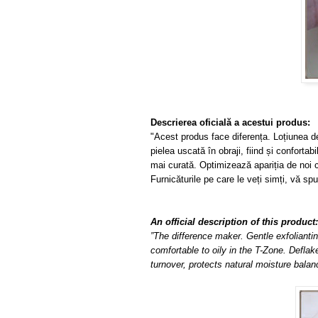
Descrierea oficială a acestui produs:
"
Acest produs face
diferența.
Loțiunea
d
pielea uscată
î
n
obraji
, fiind și
confortabi
mai curată
.
Optimizează apariția de noi 
Furnicăturile pe care le veți simți,
vă sp
An official description of this product:
”The difference maker. Gentle exfoliantin
comfortable to oily in the T-Zone. Deflak
turnover, protects natural moisture balanc