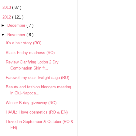
►
2013
( 87 )
▼
2012
( 121 )
►
December
( 7 )
▼
November
( 8 )
It's a hair story (RO)
Black Friday madness (RO)
Review Clarifying Lotion 2 Dry
Combination Skin fr...
Farewell my dear Twilight saga (RO)
Beauty and fashion bloggers meeting
in Cluj-Napoca...
Winner B-day giveaway (RO)
HAUL: I love cosmetics (RO & EN)
I loved in September & October (RO &
EN)