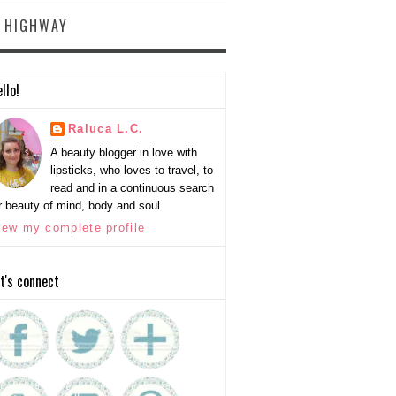
Y HIGHWAY
llo!
Raluca L.C.
A beauty blogger in love with
lipsticks, who loves to travel, to
read and in a continuous search
r beauty of mind, body and soul.
iew my complete profile
t's connect