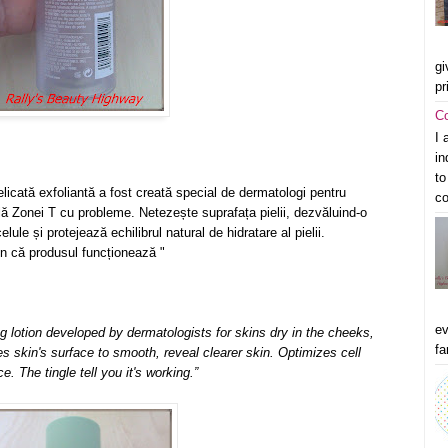
gi
pr
C
I 
in
to
elicată
exfoliantă a fost creată
special
de
dermatologi
pentru
co
lă
Zonei T cu probleme.
Netezește suprafața pielii,
dezvăluind-o
celule
și
protejează
echilibrul
natural de hidratare al pielii
.
un
că produsul funcționează
"
ev
g lotion developed by dermatologists for skins dry in the cheeks,
fa
es skin's surface to smooth, reveal clearer skin. Optimizes cell
e. The tingle tell you it's working.”