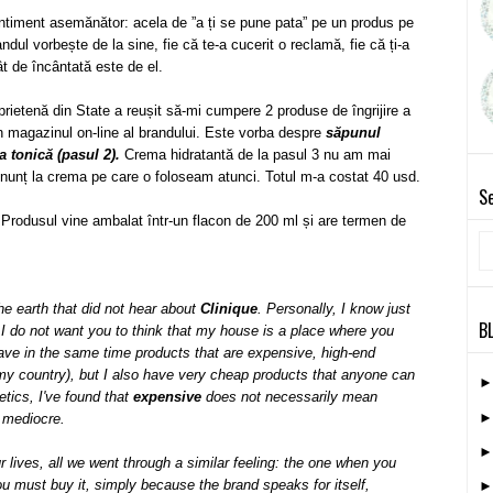
entiment asemănător: acela de ”a ți se pune pata” pe un produs pe
andul vorbește de la sine, fie că te-a cucerit o reclamă, fie că ți-a
t de încântată este de el.
prietenă din State a reușit să-mi cumpere 2 produse de îngrijire a
 magazinul on-line al brandului. Este vorba despre
săpunul
a tonică (pasul 2).
Crema hidratantă de la pasul 3 nu am mai
nunț la crema pe care o foloseam atunci. Totul m-a costat 40 usd.
Se
 Produsul vine ambalat într-un flacon de 200 ml și are termen de
the earth that did not hear about
Clinique
. Personally,
I
know
just
B
I
do not
want you to
think that
my house
is a place where you
have in the same time
products that
are expensive, high-end
my country
), but
I also have very cheap
products
that anyone can
tics, I've
found that
expensive
does not necessarily mean
mediocre.
r lives,
all
we
went through
a similar feeling
: the one when you
ou must
buy it, simply because
the brand
speaks for itself
,