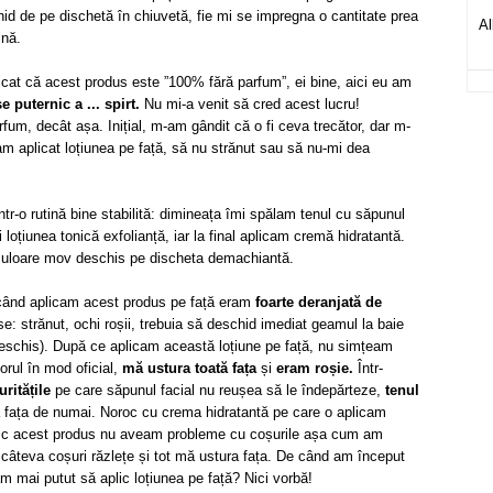
hid de pe dischetă în chiuvetă, fie mi se impregna o cantitate prea
Al
ină.
icat că acest produs este ”100% fără parfum”, ei bine, aici eu am
 puternic a ... spirt.
Nu mi-a venit să cred acest lucru!
um, decât așa. Inițial, m-am gândit că o fi ceva trecător, dar m-
am aplicat loțiunea pe față, să nu strănut sau să nu-mi dea
r-o rutină bine stabilită: dimineața îmi spălam tenul cu săpunul
i loțiunea tonică exfolianță, iar la final aplicam cremă hidratantă.
 culoare mov deschis pe discheta demachiantă.
ând aplicam acest produs pe față eram
foarte deranjată de
se: strănut, ochi roșii, trebuia să deschid imediat geamul la baie
deschis). După ce aplicam această loțiune pe față, nu simțeam
orul în mod oficial,
mă ustura toată fața
și
eram roșie.
Într-
ritățile
pe care săpunul facial nu reușea să le îndepărteze,
tenul
a fața de numai. Noroc cu crema hidratantă pe care o aplicam
esc acest produs nu aveam probleme cu coșurile așa cum am
câteva coșuri răzlețe și tot mă ustura fața. De când am început
m mai putut să aplic loțiunea pe față? Nici vorbă!