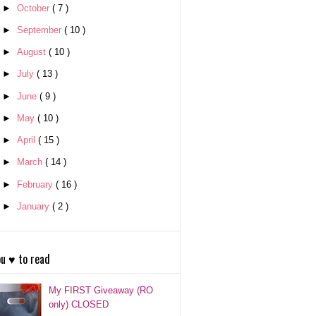
►
October
( 7 )
►
September
( 10 )
►
August
( 10 )
►
July
( 13 )
►
June
( 9 )
►
May
( 10 )
►
April
( 15 )
►
March
( 14 )
►
February
( 16 )
►
January
( 2 )
u ♥ to read
My FIRST Giveaway (RO
only) CLOSED