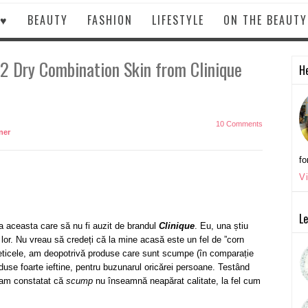
 ♥
BEAUTY
FASHION
LIFESTYLE
ON THE BEAUT
 2 Dry Combination Skin from Clinique
He
10 Comments
ner
fo
V
Le
 aceasta care să nu fi auzit de brandul
Clinique
. Eu, una știu
lor. Nu vreau să credeți că la mine acasă este un fel de ”corn
eticele, am deopotrivă produse care sunt scumpe (în comparație
roduse foarte ieftine, pentru buzunarul oricărei persoane. Testând
 am constatat că
scump
nu înseamnă neapărat calitate, la fel cum