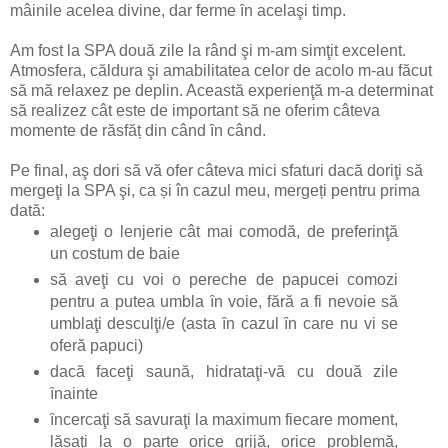
mâinile acelea divine, dar ferme ȋn acelaşi timp.
Am fost
la SPA
două zile la rând şi m-am simţit excelent.
Atmosfera, căldura şi amabilitatea celor de acolo m-au făcut
să
mă relaxez pe deplin
. Această experienţă m-a
determinat
să realizez
cât este de important să ne
oferim câteva
momente de răsf
ăț
din când ȋn când
.
Pe final,
a
ş dori să vă ofer câteva mici sfaturi dacă doriţi să
mergeţi
la SPA
şi
, ca și în cazul meu,
mergeți pentru prima
da
t
ă
:
alegeţi o lenjerie cât mai comodă, de preferinţă
un costum de baie
să aveţi cu voi o pereche de papucei comozi
pentru a putea umbla ȋn voie, fără a fi nevoie să
umblaţi desculţi/e (asta ȋn cazul ȋn care nu vi se
oferă
papuci
)
dacă faceţi saună, hidrataţi-vă cu două zile
ȋnainte
ȋncercaţi să savuraţi la maximum fiecare moment,
lăsaţi la o parte orice grijă, orice problemă,