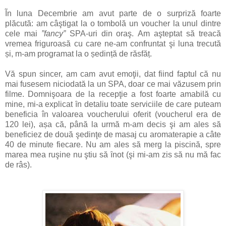
Ĩn luna Decembrie am avut parte de o surpriză foarte
plăcută: am câştigat la o tombolă un voucher la unul dintre
cele mai
”fancy”
SPA-uri din oraş.
Am aşteptat să treacă
vremea friguroasă cu care ne-am confruntat şi luna trecută
și,
m-am programat
la o ședință de răsfăț.
Vă spun sincer, am cam avut emoţii, dat fiind faptul că nu
mai fusesem niciodată la un SPA, doar ce mai văzusem prin
filme.
Domnişoara de la recepţie a fost foarte amabilă cu
mine, mi-a explicat ȋn detaliu toate serviciile de care puteam
beneficia în valoarea voucherului oferit (voucherul era de
120 lei), așa că, până la urmă m-am decis şi am ales să
beneficiez de două şedinţe de masaj cu aromaterapie
a
câte
40 de minute fiecare. Nu am ales să merg la piscină, spre
marea mea ruşine nu ştiu să ȋnot (şi mi-am zis să nu mă fac
de râs).