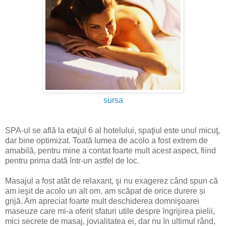
sursa
SPA-ul se află la etajul 6 al hotelului, spaţiul este unul micuţ,
dar bine optimizat. Toată lumea de acolo a fost extrem de
amabilă, pentru mine a contat foarte mult acest aspect, fiind
pentru prima dată ȋntr-un astfel de loc.
Masajul a fost atât de relaxant, şi nu exagerez când spun că
am ieşit de acolo un alt om, am scăpat de orice durere și
grijă. Am apreciat foarte mult deschiderea domnişoarei
maseuze
care mi-a oferit sfaturi utile despre ȋngrijirea pielii,
mici secrete de masaj, jovialitatea ei, dar nu ȋn ultimul rând,