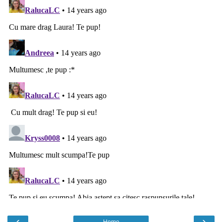
‹
›
Home