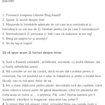
pachet:
1. Postează imaginea Liebster Blog Award!
2. Spune 11 lucruri despre tine!
3. Răspunde la întrebările adresate de cel care te-a nominalizat şi
formulează un set nou de 11 întrebări pentru cei pe care îi nominalizezi!
4. Nominalizează 11 persoane (+ link) care să realizeze acest tag!
5. Mergi pe pagina lor şi anunţă-i!
6. Nu da tag-ul înapoi!
Să vă spun acum 11 lucruri despre mine:
1.
Sunt o Balanță veritabilă - echilibrată, sociabilă, cu multă răbdare, dar
și foarte nehotărâtă uneori.
2.
Mă consider un om de cuvânt, dacă mi-am dat cuvântul pentru o
chestiune, fac tot posibilul să o aduc la îndeplinire și prefer o treabă bine
făcută, sau nu mă apuc deloc de ea.
3.
Am o mare slăbiciune pentru păsări, dezvoltată încă din copilărie, când
eram mămica tuturor puilor de găină abandonați, când tot păsăretul din
curte avea un nume și ... o profesie. Păi, cum? Numai oamenii pot fi
învățători, vânzători în magazine, educatori sau șoferi?!
4.
În timpul liber mă relaxez citind, vizionând filme sau seriale (sunt o