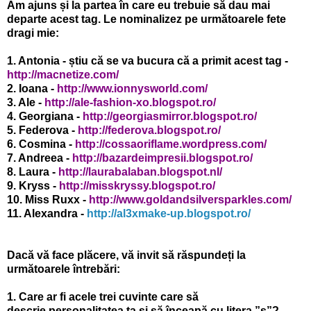
Am ajuns și la partea în care eu trebuie să dau mai
departe acest tag. Le nominalizez pe următoarele fete
dragi mie:
1. Antonia - știu că se va bucura că a primit acest tag -
http://macnetize.com/
2. Ioana -
http://www.ionnysworld.com/
3. Ale -
http://ale-fashion-xo.blogspot.ro/
4. Georgiana -
http://georgiasmirror.blogspot.ro/
5. Federova -
http://federova.blogspot.ro/
6. Cosmina -
http://cossaoriflame.wordpress.com/
7. Andreea -
http://bazardeimpresii.blogspot.ro/
8. Laura -
http://laurabalaban.blogspot.nl/
9. Kryss -
http://misskryssy.blogspot.ro/
10. Miss Ruxx -
http://www.goldandsilversparkles.com/
11. Alexandra -
http://al3xmake-up.blogspot.ro/
Dacă vă face
plăcere, vă invit să răspundeți la
următoarele întrebări:
1. Care ar fi acele trei cuvinte care să
descrie personalitatea ta și să înceapă cu litera ”s”?