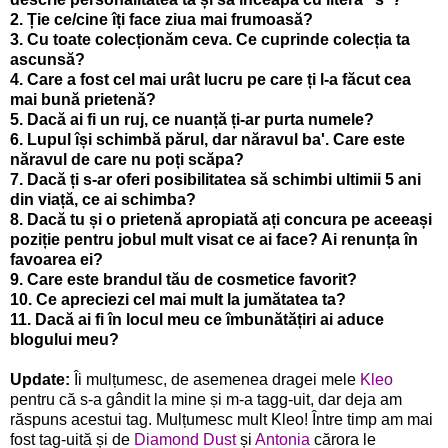
2. Ție ce/cine îți face ziua mai frumoasă?
3. Cu toate colecționăm ceva. Ce cuprinde colecția ta
ascunsă?
4. Care a fost cel mai urât lucru pe care ți l-a făcut cea
mai bună prietenă?
5. Dacă ai fi un ruj, ce nuanță ți-ar purta numele?
6. Lupul își schimbă părul, dar năravul ba'. Care este
năravul de care nu poți scăpa?
7. Dacă ți s-ar oferi posibilitatea să schimbi ultimii 5 ani
din viață, ce ai schimba?
8. Dacă tu și o prietenă apropiată ați concura pe aceeași
poziție pentru jobul mult visat ce ai face? Ai renunța în
favoarea ei?
9. Care este brandul tău de cosmetice favorit?
10. Ce apreciezi cel mai mult la jumătatea ta?
11. Dacă ai fi în locul meu ce îmbunătățiri ai aduce
blogului meu?
Update:
Îi mulțumesc, de asemenea dragei mele
Kleo
pentru că s-a gândit la mine și m-a tagg-uit, dar deja am
răspuns acestui tag. Mulțumesc mult Kleo! Între timp am mai
fost tag-uită și de
Diamond Dust
și
Antonia
cărora le