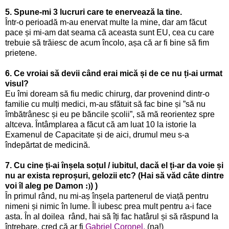
5. Spune-mi 3 lucruri care te enervează la tine.
Într-o perioadă m-au enervat multe la mine, dar am făcut
pace și mi-am dat seama că aceasta sunt EU, cea cu care
trebuie să trăiesc de acum încolo, așa că ar fi bine să fim
prietene.
6. Ce vroiai să devii când erai mică și de ce nu ți-ai urmat
visul?
Eu îmi doream să fiu medic chirurg, dar provenind dintr-o
familie cu mulți medici, m-au sfătuit să fac bine și ”să nu
îmbătrânesc și eu pe băncile școlii”, să mă reorientez spre
altceva. Întâmplarea a făcut că am luat 10 la istorie la
Examenul de Capacitate și de aici, drumul meu s-a
îndepărtat de medicină.
7.
Cu cine ți-ai înșela soțul / iubitul, dacă el ți-ar da voie și
nu ar exista reproșuri, gelozii etc? (Hai să văd câte dintre
voi îl aleg pe Damon
:)
) )
În primul rând, nu mi-aș înșela partenerul de viață pentru
nimeni și nimic în lume. Îl iubesc prea mult pentru a-i face
asta. În al doilea rând, hai să îți fac hatârul și să răspund la
întrebare, cred că ar fi
Gabriel Coronel
.
(na!)