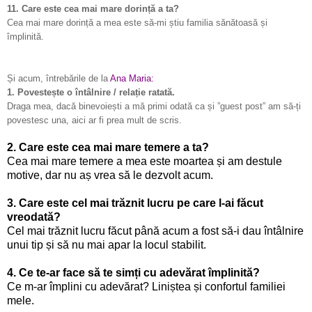
11. Care este cea mai mare dorință a ta?
Cea mai mare dorință a mea este să-mi știu familia sănătoasă și
împlinită.
Și acum, întrebările de la
Ana Maria
:
1. Povestește o întâlnire / relație ratată.
Draga mea, dacă binevoiești a mă primi odată ca și ”guest post” am să-ți
povestesc una, aici ar fi prea mult de scris.
2. Care este cea mai mare temere a ta?
Cea mai mare temere a mea este moartea și am destule
motive, dar nu aș vrea să le dezvolt acum.
3. Care este cel mai trăznit lucru pe care l-ai făcut
vreodată?
Cel mai trăznit lucru făcut până acum a fost să-i dau întâlnire
unui tip și să nu mai apar la locul stabilit.
4. Ce te-ar face să te simți cu adevărat împlinită?
Ce m-ar împlini cu adevărat? Liniștea și confortul familiei
mele.