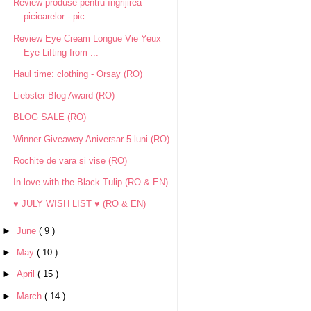
Review produse pentru îngrijirea
picioarelor - pic...
Review Eye Cream Longue Vie Yeux
Eye-Lifting from ...
Haul time: clothing - Orsay (RO)
Liebster Blog Award (RO)
BLOG SALE (RO)
Winner Giveaway Aniversar 5 luni (RO)
Rochite de vara si vise (RO)
In love with the Black Tulip (RO & EN)
♥ JULY WISH LIST ♥ (RO & EN)
►
June
( 9 )
►
May
( 10 )
►
April
( 15 )
►
March
( 14 )