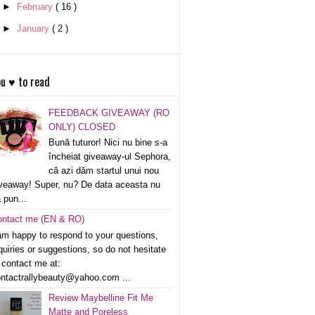
►
February
( 16 )
►
January
( 2 )
u ♥ to read
FEEDBACK GIVEAWAY (RO
ONLY) CLOSED
Bună tuturor! Nici nu bine s-a
încheiat giveaway-ul Sephora,
că azi dăm startul unui nou
veaway! Super, nu? De data aceasta nu
 pun...
ontact me (EN & RO)
am happy to respond to your questions,
quiries or suggestions, so do not hesitate
 contact me at:
ntactrallybeauty@yahoo.com ...
Review Maybelline Fit Me
Matte and Poreless