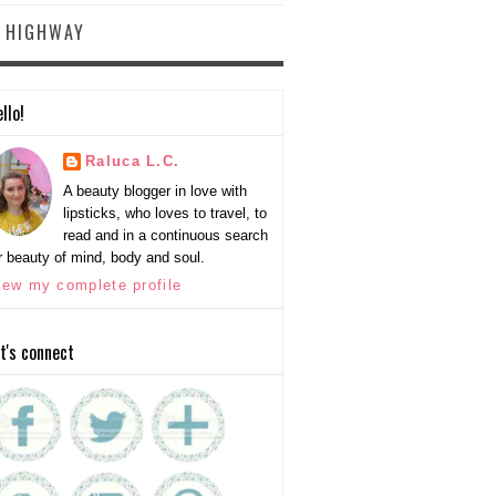
Y HIGHWAY
llo!
Raluca L.C.
A beauty blogger in love with
lipsticks, who loves to travel, to
read and in a continuous search
r beauty of mind, body and soul.
iew my complete profile
t's connect