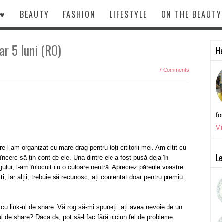
 ♥
BEAUTY
FASHION
LIFESTYLE
ON THE BEAUT
r 5 luni (RO)
He
7 Comments
fo
V
 l-am organizat cu mare drag pentru toți cititorii mei. Am citit cu
Le
încerc să țin cont de ele. Una dintre ele a fost pusă deja în
ului, l-am înlocuit cu o culoare neutră. Apreciez părerile voastre
ți, iar alții, trebuie să recunosc, ați comentat doar pentru premiu.
u link-ul de share. Vă rog să-mi spuneți: ați avea nevoie de un
ul de share? Daca da, pot să-l fac fără niciun fel de probleme.