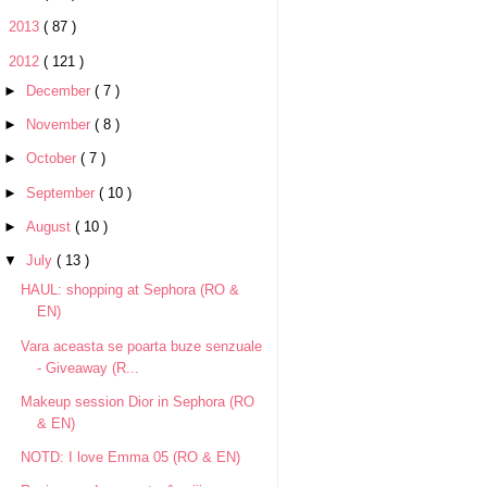
►
2013
( 87 )
▼
2012
( 121 )
►
December
( 7 )
►
November
( 8 )
►
October
( 7 )
►
September
( 10 )
►
August
( 10 )
▼
July
( 13 )
HAUL: shopping at Sephora (RO &
EN)
Vara aceasta se poarta buze senzuale
- Giveaway (R...
Makeup session Dior in Sephora (RO
& EN)
NOTD: I love Emma 05 (RO & EN)