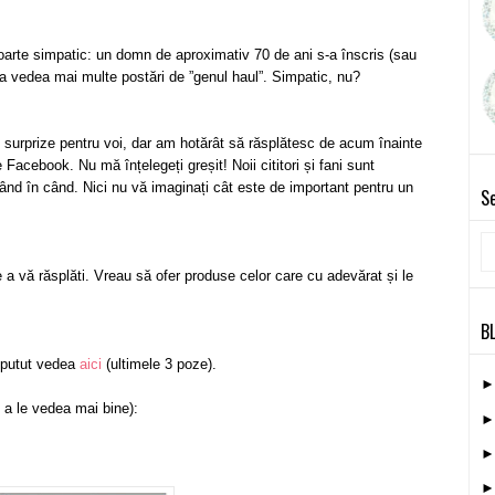
arte simpatic: un domn de aproximativ 70 de ani s-a înscris (sau
 a vedea mai multe postări de ”genul haul”. Simpatic, nu?
surprize pentru voi, dar am hotărât să răsplătesc de acum înainte
Facebook. Nu mă înțelegeți greșit! Noii cititori și fani sunt
ând în când. Nici nu vă imaginați cât este de important pentru un
Se
 vă răsplăti. Vreau să ofer produse celor care cu adevărat și le
B
i putut vedea
aici
(ultimele 3 poze).
u a le vedea mai bine):