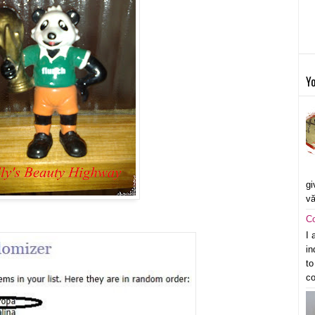
Yo
gi
vă
C
I 
in
to
co