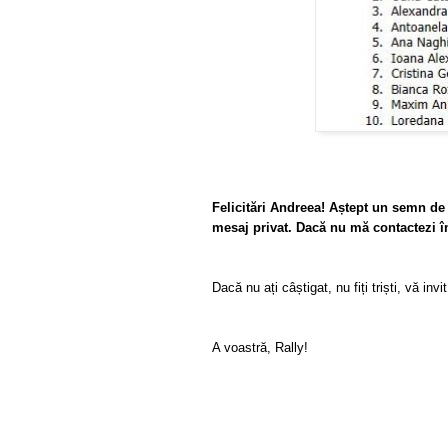
Felicitări Andreea! Aștept un semn de l
mesaj privat. Dacă nu mă contactezi în 
Dacă nu ați câștigat, nu fiți triști, vă in
A voastră, Rally!