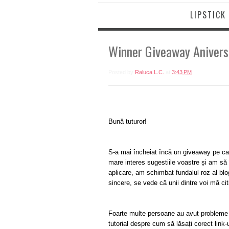
LIPSTICK
Winner Giveaway Aniversa
Posted by
Raluca L.C.
at
3:43 PM
Bună tuturor!
S-a mai încheiat încă un giveaway pe care
mare interes sugestiile voastre și am să 
aplicare, am schimbat fundalul roz al blog
sincere, se vede că unii dintre voi mă citi
Foarte multe persoane au avut probleme c
tutorial despre cum să lăsați corect link-