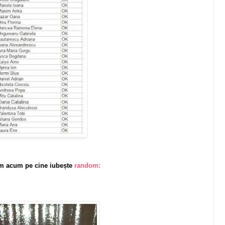
m acum pe cine iubește
random: