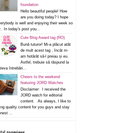
foundation
Hello beautiful people! How
are you doing today? I hope
erybody is well and enjoying their week so
r.. In today's post you...
Cute Blog Award tag (RO)
Bună tuturor! Mi-a plăcut atât
de mult acest tag , încât m-
am hotărât să-l preiau și eu.
Astfel, trebuie să răspund la
teva întrebări...
Cheers to the weekend
featuring JORD Watches
Disclaimer: I received the
JORD watch for editorial
content. As always, I like to
ing quality content for you guys and stay
nest ...
tal pageviews