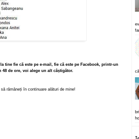
ev
fa
a tine fie că este pe e-mail, fie că este pe Facebook, printr-un
48 de ore, voi alege un alt câștigător.
câ
vit să rămâneți în continuare alături de mine!
br
ho
To