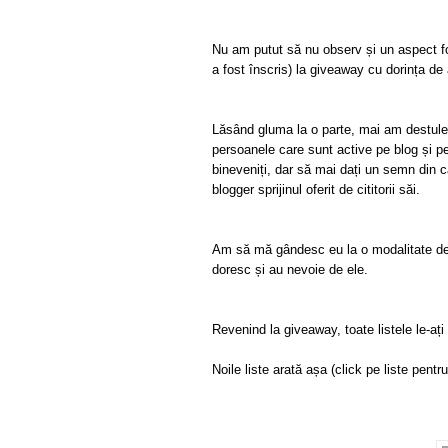
Nu am putut să nu observ și un aspect fo
a fost înscris) la giveaway cu dorința de
Lăsând gluma la o parte, mai am destule 
persoanele care sunt active pe blog și pe 
bineveniți, dar să mai dați un semn din c
blogger sprijinul oferit de cititorii săi.
Am să mă gândesc eu la o modalitate de a
doresc și au nevoie de ele.
Revenind la giveaway, toate listele le-aț
Noile liste arată așa (click pe liste pentr