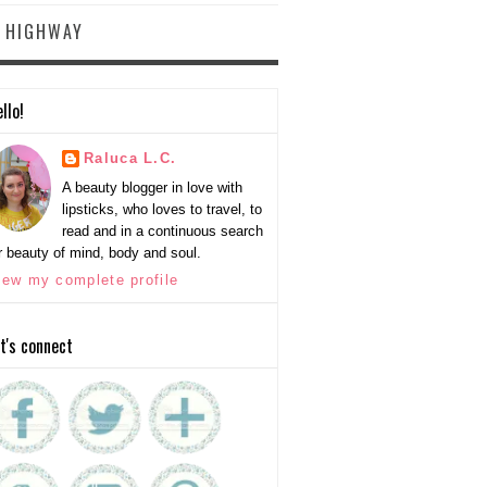
Y HIGHWAY
llo!
Raluca L.C.
A beauty blogger in love with
lipsticks, who loves to travel, to
read and in a continuous search
r beauty of mind, body and soul.
iew my complete profile
t's connect