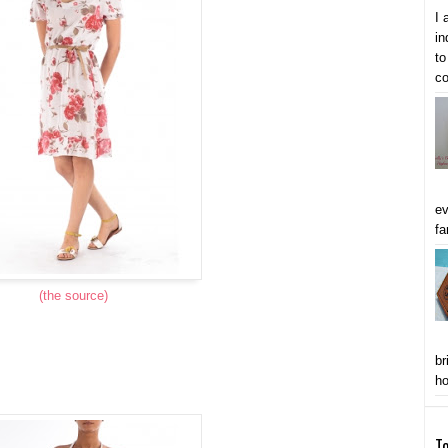
I 
in
to
co
ev
fa
(the source)
br
ho
To