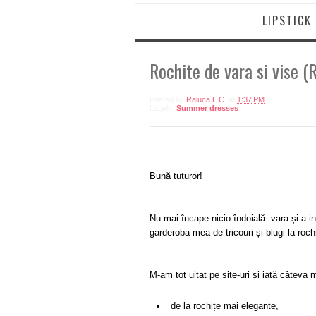
LIPSTICK
Rochite de vara si vise (
Posted by
Raluca L.C.
at
1:37 PM
Labels:
Summer dresses
Bună tuturor!
Nu mai încape nicio îndoială: vara și-a in
garderoba mea de tricouri și blugi la roch
M-am tot uitat pe site-uri și iată câteva
de la rochițe mai elegante,