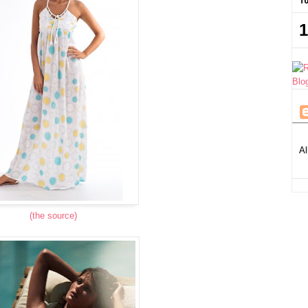
1
Al
(the source)