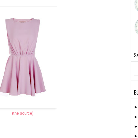
Se
B
(the source)