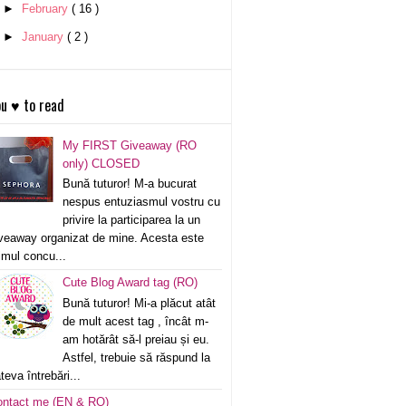
►
February
( 16 )
►
January
( 2 )
u ♥ to read
My FIRST Giveaway (RO
only) CLOSED
Bună tuturor! M-a bucurat
nespus entuziasmul vostru cu
privire la participarea la un
veaway organizat de mine. Acesta este
imul concu...
Cute Blog Award tag (RO)
Bună tuturor! Mi-a plăcut atât
de mult acest tag , încât m-
am hotărât să-l preiau și eu.
Astfel, trebuie să răspund la
teva întrebări...
ontact me (EN & RO)