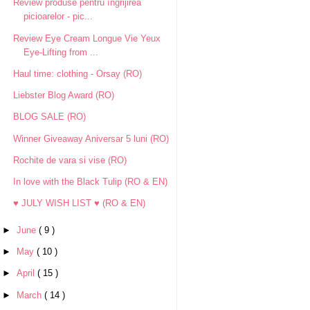
Review produse pentru îngrijirea
picioarelor - pic...
Review Eye Cream Longue Vie Yeux
Eye-Lifting from ...
Haul time: clothing - Orsay (RO)
Liebster Blog Award (RO)
BLOG SALE (RO)
Winner Giveaway Aniversar 5 luni (RO)
Rochite de vara si vise (RO)
In love with the Black Tulip (RO & EN)
♥ JULY WISH LIST ♥ (RO & EN)
►
June
( 9 )
►
May
( 10 )
►
April
( 15 )
►
March
( 14 )