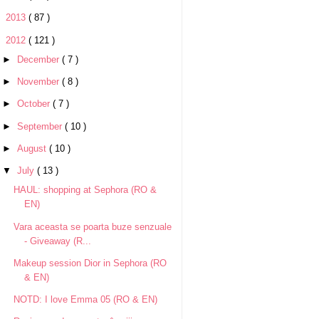
►
2013
( 87 )
▼
2012
( 121 )
►
December
( 7 )
►
November
( 8 )
►
October
( 7 )
►
September
( 10 )
►
August
( 10 )
▼
July
( 13 )
HAUL: shopping at Sephora (RO &
EN)
Vara aceasta se poarta buze senzuale
- Giveaway (R...
Makeup session Dior in Sephora (RO
& EN)
NOTD: I love Emma 05 (RO & EN)