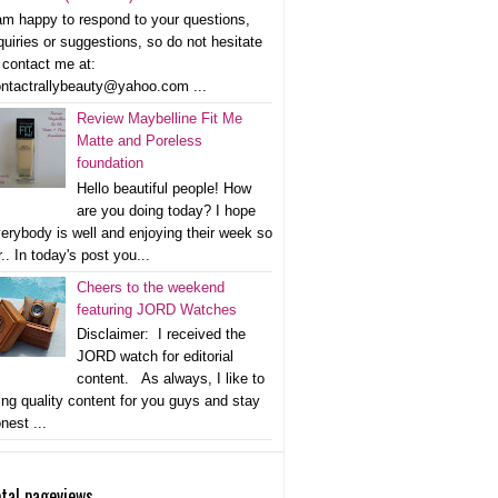
am happy to respond to your questions,
quiries or suggestions, so do not hesitate
 contact me at:
ntactrallybeauty@yahoo.com ...
Review Maybelline Fit Me
Matte and Poreless
foundation
Hello beautiful people! How
are you doing today? I hope
erybody is well and enjoying their week so
r.. In today's post you...
Cheers to the weekend
featuring JORD Watches
Disclaimer: I received the
JORD watch for editorial
content. As always, I like to
ing quality content for you guys and stay
nest ...
tal pageviews