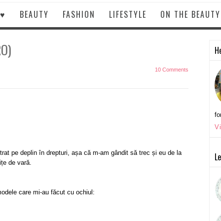
 ♥
BEAUTY
FASHION
LIFESTYLE
ON THE BEAUT
RO)
He
10 Comments
fo
V
trat pe deplin în drepturi, așa că m-am gândit să trec și eu de la
Le
ițe de vară.
 modele care mi-au făcut cu ochiul: