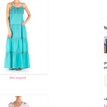
Yo
gi
pr
(the source)
câ
C