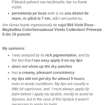
Pătează paharul sau tacâmurile, dar nu foarte
vizibil.
persistența pe buze
este și ea
una destul de
mare,
de
până la 7 ore
, atât l-am purtat eu.
Am rămas foarte impresionată de
rujul 904 Vivid Rose -
Maybelline ColorSensational Vivids Collection! Primește
8 din 10 puncte!
My opinions:
I was amazed by its
rich pigmentation
, and by
the fact that
I can easy apply it on my lips
does not show up the dry patches
has
a creamy, pleasant consistency
my lips did not get dry for almost 5 hours
,
even in windy conditions. My lips are usually a
little bit capricious, and I must always apply lip
balm before I apply my lipstick, mostly to avoid its
dryness, but in the case of this lipstick it wasn't
necessary to apply lip balm