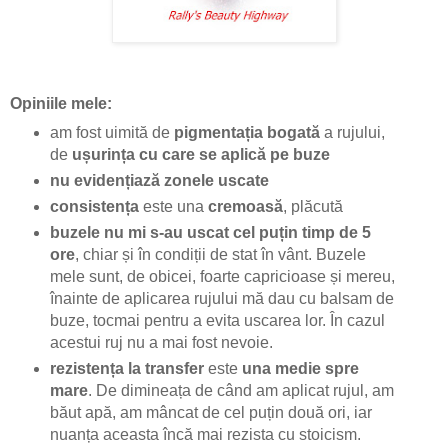
Opiniile mele:
am fost uimită de
pigmentația bogată
a rujului,
de
ușurința cu care se aplică pe buze
nu evidențiază zonele uscate
consistența
este una
cremoasă
, plăcută
buzele nu mi s-au uscat cel puțin timp de 5
ore
, chiar și în condiții de stat în vânt. Buzele
mele sunt, de obicei, foarte capricioase și mereu,
înainte de aplicarea rujului mă dau cu balsam de
buze, tocmai pentru a evita uscarea lor. În cazul
acestui ruj nu a mai fost nevoie.
rezistența la transfer
este
una medie spre
mare
. De dimineața de când am aplicat rujul, am
băut apă, am mâncat de cel puțin două ori, iar
nuanța aceasta încă mai rezista cu stoicism.