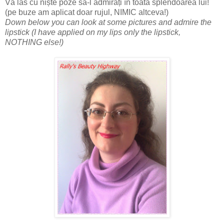
Vă las cu niște poze să-l admirați în toată splendoarea lui!
(pe buze am aplicat doar rujul, NIMIC altceva!)
Down below you can look at some pictures and admire the
lipstick (I have applied on my lips only the lipstick,
NOTHING else!)