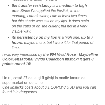
the transfer resistancy
is
a medium to high
one
. Since I've applied the lipstick, in the
morning, I drank water, I ate at least two times,
but this shade was still on my lips. It does stain
on the cups or on the cutlery, but not in a very
visible way.
its persistency on my lips
is a high one,
up to 7
hours
, maybe more, but I wore it for that period of
time.
I was very impressed by
the 904 Vivid Rose - Maybelline
ColorSensational Vivids Collection lipstick! It gets 8
points out of 10!
Un ruj costă 27 de lei și îl găsiți în marile lanțuri de
supermarket-uri de la noi.
One lipsticks costs about 6,1 EURO/ 8 USD and you can
found it in drugstores.