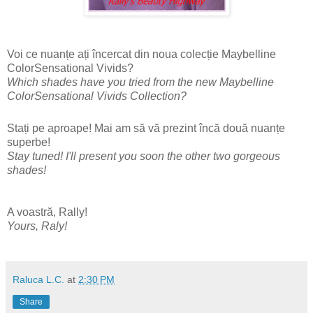
Voi ce nuanțe ați încercat din noua colecție Maybelline
ColorSensational Vivids?
Which shades have you tried from the new Maybelline
ColorSensational Vivids Collection?
Stați pe aproape! Mai am să vă prezint încă două nuanțe
superbe!
Stay tuned! I'll present you soon the other two gorgeous
shades!
A voastră, Rally!
Yours, Raly!
Raluca L.C.
at
2:30 PM
Share