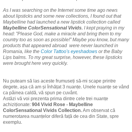
As I was searching on the Internet some time ago news
about lipsticks and some new collections, I found out that
Maybelline had launched a new lipstick collection called
Maybelline ColorSensational Vivids.
I kept praying in my
head: ”Please God, make a miracle and bring them to my
country too as soon as possible!” Maybe you know, but many
products that appeared abroad were never launched in
Romania, like the
Color Tattoo's eyeshadows
or the Baby
Lips balms. To my great surprise, however, these lipsticks
were brought here very quickly.
Nu puteam să las aceste frumuseți să-mi scape printre
degete, așa că am și înhățat 3 nuanțe. Unele nuanțe se vând
ca pâinea caldă, vă spun pe cuvânt.
Astăzi vă voi prezenta prima dintre cele trei nuanțe
achiziționate:
904 Vivid Rose - Maybelline
ColorSensational Vivids Collection.
Am observat că
numerotarea nuanțelor diferă față de cea din State, spre
exemplu.