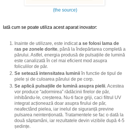
(the source)
Iată cum se poate utiliza acest aparat inovator:
Inainte de utilizare, este indicat
a se folosi
lama de
ras pe zonele dorite
, până la îndepărtarea completă a
părului. Astfel, energia produsă de pulsațiile de lumină
este canalizată în cel mai eficient mod asupra
foliculilor de păr.
Se setează intensitatea luminii
în functie de tipul de
piele și de culoarea părului de pe corp.
Se aplică pulsațiile de lumină asupra pielii
. Acestea
vor produce “adormirea” rădăcinii firelor de păr,
inhibându-le, creșterea. Nu-ti face griji, caci filtrul UV
integrat acționează doar asupra firului de păr,
neafectând pielea, iar inelul de siguranță previne
pulsarea neintenționată. Tratamentele se fac o dată la
două săptamâni, iar rezultatele devin vizibile după 4-5
ședințe.