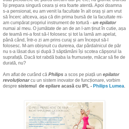
își prepara singură ceara și era foarte atentă. Apoi doamna
s-a pensionat, eu am venit la facultate în alt oraș și am vrut
să încerc altceva, așa că din prima bursă de la facultate mi-
am cumpărat propriul instrument de tortură -
un epilator
numai al meu. O jumătate de an de an l-am ținut în cutie, așa
de teamă mi-a fost să-l folosesc și tot la lamă am apelat,
până când, într-o zi am prins curaj și am început să-l
folosesc. M-am obișnuit cu durerea, dar pârdalnicul de păr
nu s-a lăsat dus și după 3 săptămâni își scotea căpșorul la
suprafață. Dacă tot rabdă baba la frumusețe, măcar să fie de
durată, nu?
Am aflat de curând că
Philips
a scos pe piață un
epilator
revoluționar
cu un sistem inovator de funcționare, vorbim
despre
sistemul de epilare acasã cu IPL -
Philips Lumea
.