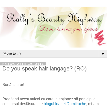
▼
Friday, April 19, 2013
Do you speak hair langage? (RO)
Bună tuturor!
Pregătind acest articol cu care intenționez să particip la
concursul desfășurat pe
blogul Ioanei Dumitrache
, mi-am