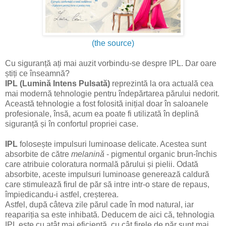
(the source)
Cu siguranță ați mai auzit vorbindu-se despre IPL. Dar oare
știți ce înseamnă?
IPL (Lumină Intens Pulsată)
reprezintă la ora actuală cea
mai modernă tehnologie pentru îndepărtarea părului nedorit.
Această tehnologie a fost folosită inițial doar în saloanele
profesionale, însă, acum ea poate fi utilizată în deplină
siguranță și în confortul propriei case.
IPL
folosește impulsuri luminoase delicate. Acestea sunt
absorbite de către
melanină
- pigmentul organic brun-închis
care atribuie coloratura normală părului și pielii. Odată
absorbite, aceste impulsuri luminoase generează caldură
care stimulează firul de păr să intre intr-o stare de repaus,
împiedicandu-i astfel, creșterea.
Astfel, după câteva zile părul cade în mod natural, iar
reapariția sa este inhibată. Deducem de aici că, tehnologia
IPL este cu atât mai eficientă, cu cât firele de păr sunt mai