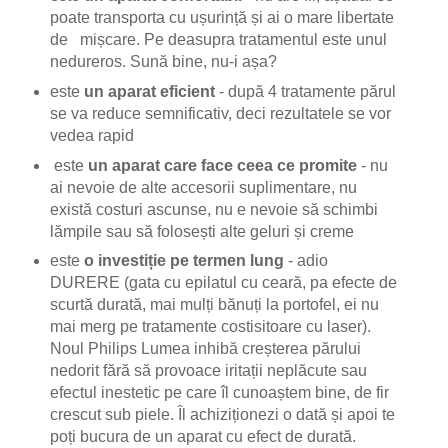
poate transporta cu ușurință și ai o mare libertate
de mișcare. Pe deasupra tratamentul este unul
nedureros. Sună bine, nu-i așa?
este
un aparat eficient
- după 4 tratamente părul
se va reduce semnificativ, deci rezultatele se vor
vedea rapid
este
un aparat care face ceea ce promite
- nu
ai nevoie de alte accesorii suplimentare, nu
există costuri ascunse, nu e nevoie să schimbi
lămpile sau să folosești alte geluri și creme
este
o investiție pe termen lung
- adio
DURERE (gata cu epilatul cu ceară, pa efecte de
scurtă durată, mai mulți bănuți la portofel, ei nu
mai merg pe tratamente costisitoare cu laser).
Noul Philips Lumea inhibă creșterea părului
nedorit fără să provoace iritații neplăcute sau
efectul inestetic pe care îl cunoaștem bine, de fir
crescut sub piele. Îl achiziționezi o dată și apoi te
poți bucura de un aparat cu efect de durată.