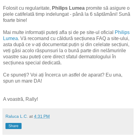
Folosit cu regularitate,
Philips Lumea
promite să asigure o
piele catifelată timp indelungat - până la 6 săptămâni! Sună
foarte bine!
Mai multe informații puteți afla și de pe site-ul oficial
Philips
Lumea
. Vă recomand cu căldură secțiunea FAQ a site-ului,
asta după ce v-ați documentat puțin și din celelate secțiuni,
veți găsi acolo răspunsuri la o bună parte din nelămuririle
voastre sau puteți cere direct sfatul dermatologului în
secțiunea special dedicată.
Ce spuneți? Voi ați încerca un astfel de aparat? Eu una,
spun un mare DA!
A voastră, Rally!
Raluca L.C.
at
4:31 PM
Share