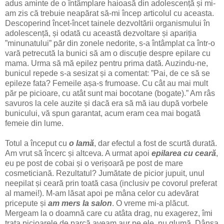
adus aminte de o întâmplare haioasă din adolescență și mi-
am zis că trebuie neapărat să-mi încep articolul cu aceasta.
Descoperind încet-încet tainele dezvoltării organismului în
adolescență, și odată cu această dezvoltare și apariția
”minunatului” păr din zonele nedorite, s-a întâmplat ca într-o
vară petrecută la bunici să am o discuție despre epilare cu
mama. Urma să mă epilez pentru prima dată. Auzindu-ne,
bunicul repede s-a sesizat și a comentat: ”Pai, de ce să se
epileze fata? Femeile așa-s frumoase. Cu cât au mai mult
păr pe picioare, cu atât sunt mai bocotane (bogate).” Am râs
savuros la cele auzite și dacă era să mă iau după vorbele
bunicului, vă spun garantat, acum eram cea mai bogată
femeie din lume.
Totul a început cu
o lamă
, dar efectul a fost de scurtă durată.
Am vrut să încerc și altceva. A urmat apoi
epilarea cu ceară
,
eu pe post de cobai și o verișoară pe post de mare
cosmeticiană. Rezultatul? Jumătate de picior jupuit, unul
neepilat și ceară prin toată casa (inclusiv pe covorul preferat
al mamei!). M-am lăsat apoi pe mâna celor cu adevărat
pricepute și
am mers la salon
. O vreme mi-a plăcut.
Mergeam la o doamnă care cu atâta drag, nu exagerez, îmi
trata picioarele de parcă aveam aur pe ele, nu glumă. Dânsa