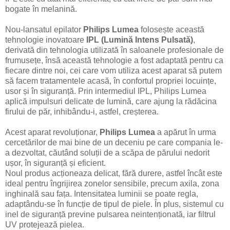
bogate în melanină.
Nou-lansatul epilator
Philips Lumea
folosește această
tehnologie inovatoare
IPL (Lumină Intens Pulsată)
,
derivată din tehnologia utilizată în saloanele profesionale de
frumusețe, însă această tehnologie a fost adaptată pentru ca
fiecare dintre noi, cei care vom utiliza acest aparat să putem
să facem tratamentele acasă, în confortul propriei locuințe,
usor și în siguranță. Prin intermediul IPL, Philips Lumea
aplică impulsuri delicate de lumină, care ajung la rădăcina
firului de păr, inhibându-i, astfel, creșterea.
Acest aparat revoluționar,
Philips Lumea
a apărut în urma
cercetărilor de mai bine de un deceniu pe care compania le-
a dezvoltat, căutând soluții de a scăpa de părului nedorit
ușor, în siguranță și eficient.
Noul produs acționeaza delicat, fără durere, astfel încât este
ideal pentru îngrijirea zonelor sensibile, precum axila, zona
inghinală sau fața. Intensitatea luminii se poate regla,
adaptându-se în funcție de tipul de piele. În plus, sistemul cu
inel de siguranță previne pulsarea neintenționată, iar filtrul
UV protejează pielea.