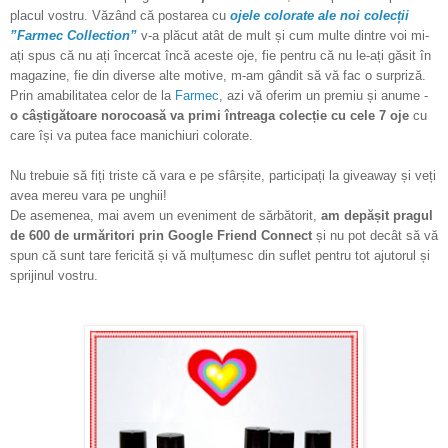
placul vostru. Văzând că postarea cu
ojele colorate ale noi colecții
”Farmec Collection”
v-a plăcut atât de mult și cum multe dintre voi mi-
ați spus că nu ați încercat încă aceste oje, fie pentru că nu le-ați găsit în
magazine, fie din diverse alte motive, m-am gândit să vă fac o surpriză.
Prin amabilitatea celor de la
Farmec
, azi vă oferim un premiu și anume -
o câștigătoare norocoasă va primi întreaga colecție cu cele 7 oje
cu
care își va putea face manichiuri colorate.
Nu trebuie să fiți triste că vara e pe sfârșite, participați la giveaway și veți
avea mereu vara pe unghii!
De asemenea, mai avem un eveniment de sărbătorit,
am depășit pragul
de 600 de urmăritori prin Google Friend Connect
și nu pot decât să vă
spun că sunt tare fericită și vă mulțumesc din suflet pentru tot ajutorul și
sprijinul vostru.