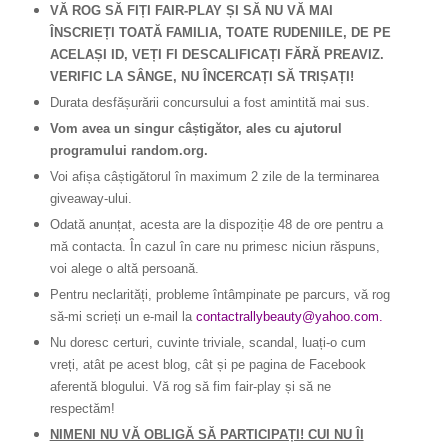
VĂ ROG SĂ FIȚI FAIR-PLAY ȘI SĂ NU VĂ MAI
ÎNSCRIEȚI TOATĂ FAMILIA, TOATE RUDENIILE, DE PE
ACELAȘI ID, VEȚI FI DESCALIFICAȚI FĂRĂ PREAVIZ.
VERIFIC LA SÂNGE, NU ÎNCERCAȚI SĂ TRIȘAȚI!
Durata desfășurării concursului a fost amintită mai sus.
Vom avea un singur câștigător, ales cu ajutorul
programului random.org.
Voi afișa câștigătorul în maximum 2 zile de la terminarea
giveaway-ului.
Odată anunțat, acesta are la dispoziție 48 de ore pentru a
mă contacta. În cazul în care nu primesc niciun răspuns,
voi alege o altă persoană.
Pentru neclarități, probleme întâmpinate pe parcurs, vă rog
să-mi scrieți un e-mail la
contactrallybeauty@yahoo.com.
Nu doresc certuri, cuvinte triviale, scandal, luați-o cum
vreți, atât pe acest blog, cât și pe pagina de Facebook
aferentă blogului. Vă rog să fim fair-play și să ne
respectăm!
NIMENI NU VĂ OBLIGĂ SĂ PARTICIPAȚI! CUI NU ÎI