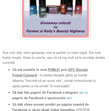
Așa cum știți, orice giveaway vine la pachet cu niște reguli. Ele sunt
foarte simple, floare la ureche, așa că vă rog mult să le acordați atenția
cuvenită.
Să mă urmăriți în mod
PUBLIC
prin
GFC (Google
Friend Connect)
-
în partea dreaptă găsiți pe fundal
albastru ”Înscrieți-vă pe acest site”, urmați instrucțiunile și
optați pentru a mă urmări ”în mod public”
Să dați like paginii de Facebook a blogului
aici
și
paginii de Facebook a sponsorului
aici
Să dați share acestei postări pe pagina voastră de
Facebook și să-mi lăsați linkul doveditor.
ATENȚIE
: