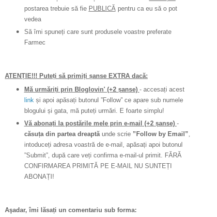
postarea trebuie să fie
PUBLICĂ
pentru ca eu să o pot
vedea
Să îmi spuneți care sunt produsele voastre preferate
Farmec
ATENȚIE!!! Puteți să primiți șanse EXTRA dacă:
Mă urmăriți prin Bloglovin' (+2 șanse)
- accesați acest
link
și apoi apăsați butonul ”Follow” ce apare sub numele
blogului și gata, mă puteți urmări. E foarte simplu!
Vă abonați la postările mele prin e-mail (+2 șanse)
-
căsuța din partea dreaptă
unde scrie
”Follow by Email”
,
intoduceți adresa voastră de e-mail, apăsați apoi butonul
”Submit”, după care veți confirma e-mail-ul primit. FĂRĂ
CONFIRMAREA PRIMITĂ PE E-MAIL NU SUNTEȚI
ABONAȚI!
Aşadar, îmi lăsați un comentariu sub forma: