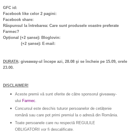
GFC id:
Facebook like celor 2 pagini:
Facebook share:
Răspunsul la întrebarea: Care sunt produsele voastre preferate
Farmec?
Opțional (+2 șanse): Bloglovin:
(+2 șanse): E-mail:
DURATA
: giveaway-ul începe azi, 28.08 şi se încheie pe 15.09, orele
23.00.
DISCLAIMER!
Aceste premii vă sunt oferite de către sponsorul giveaway-
ului
Farmec
.
Concursul este deschis tuturor persoanelor de cetățenie
română sau care pot primi premiul la o adresă din România.
Toate persoanele care nu respectă REGULILE
OBLIGATORII vor fi descalificate.