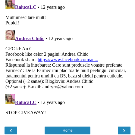
‹
›
Home