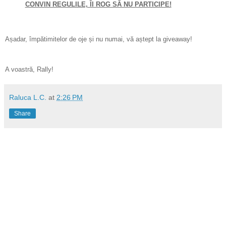
CONVIN REGULILE, ÎI ROG SĂ NU PARTICIPE!
Așadar, împătimitelor de oje și nu numai, vă aștept la giveaway!
A voastră, Rally!
Raluca L.C.
at
2:26 PM
Share