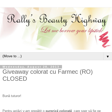
▼
Wednesday, August 28, 2013
Giveaway colorat cu Farmec (RO)
CLOSED
Bună tuturor!
Pentru astăzi v-am pregătit o
surpriză colorată
, care sper să fie pe